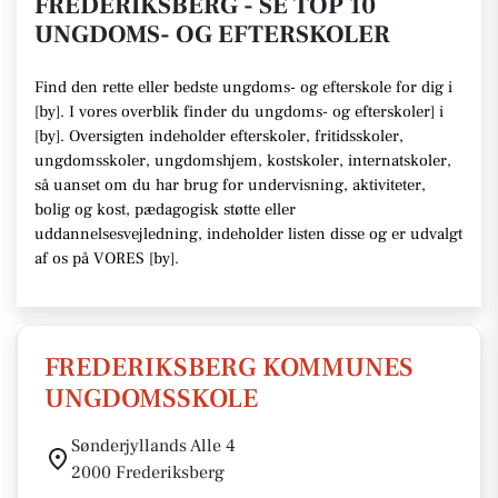
FREDERIKSBERG - SE TOP 10
UNGDOMS- OG EFTERSKOLER
Find den rette
eller bedste ungdoms- og efterskole
for dig i
[
by
]. I vores overblik finder du ungdoms- og efterskoler] i
[
by
].
Oversigten indeholder efterskoler, fritidsskoler,
ungdomsskoler, ungdomshjem, kostskoler, internatskoler,
så uanset om du har brug for undervisning, aktiviteter,
bolig og kost, pædagogisk støtte eller
uddannelsesvejledning,
indeholder listen disse
og er udvalgt
af os på VORES [
by
]
.
FREDERIKSBERG KOMMUNES
UNGDOMSSKOLE
Sønderjyllands Alle 4
2000 Frederiksberg