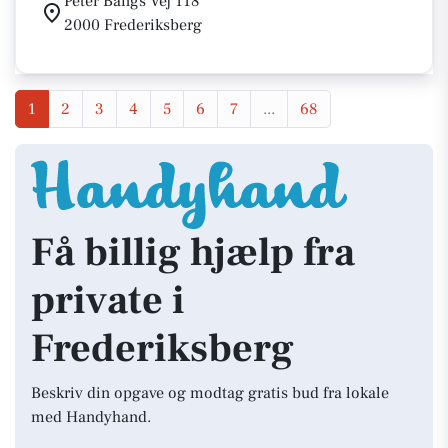
Peter Bangs Vej 118
2000 Frederiksberg
1
2
3
4
5
6
7
...
68
Få billig hjælp fra
private i
Frederiksberg
Beskriv din opgave og modtag gratis bud fra lokale
med Handyhand.