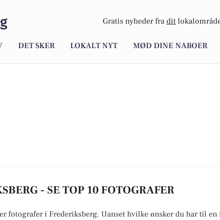
rg
Gratis nyheder fra
dit
lokalområde
V
DET SKER
LOKALT NYT
MØD DINE NABOER
SBERG - SE TOP 10 FOTOGRAFER
er fotografer i Frederiksberg. Uanset hvilke ønsker du har til en 