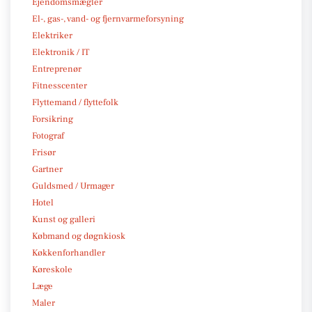
Ejendomsmægler
El-, gas-, vand- og fjernvarmeforsyning
Elektriker
Elektronik / IT
Entreprenør
Fitnesscenter
Flyttemand / flyttefolk
Forsikring
Fotograf
Frisør
Gartner
Guldsmed / Urmager
Hotel
Kunst og galleri
Købmand og døgnkiosk
Køkkenforhandler
Køreskole
Læge
Maler