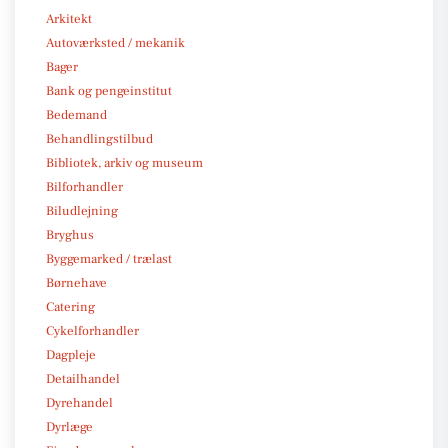
Arkitekt
Autoværksted / mekanik
Bager
Bank og pengeinstitut
Bedemand
Behandlingstilbud
Bibliotek, arkiv og museum
Bilforhandler
Biludlejning
Bryghus
Byggemarked / trælast
Børnehave
Catering
Cykelforhandler
Dagpleje
Detailhandel
Dyrehandel
Dyrlæge