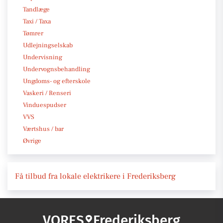
Tandlæge
Taxi / Taxa
Tømrer
Udlejningselskab
Undervisning
Undervognsbehandling
Ungdoms- og efterskole
Vaskeri / Renseri
Vinduespudser
VVS
Værtshus / bar
Øvrige
Få tilbud fra lokale elektrikere i Frederiksberg
VORES
Frederiksberg