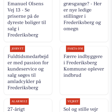
Emanuel Olsens
græsgange? - Her
Vej 13 - Se
er nye ledige
priserne på de
stillinger i
dyreste boliger til
Frederiksberg og
salg i
omegn
Frederiksberg
JOBNYT
FAKTA OM
Fuldtidsmedarbejd
Færre indbyggere
er med passion for
i Frederiksberg
kundeservice og
Kommune oplever
salg søges til
indbrud
amladcykler på
Frederiksberg
ALARM112
VEJRET
27-årigt
Sol og stille vejr