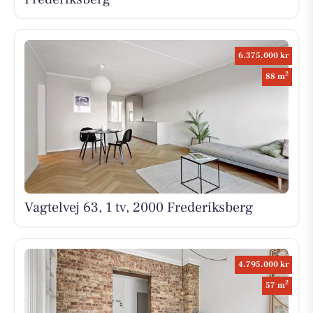
6.375.000 kr
2
88 m
Vagtelvej 63, 1 tv, 2000 Frederiksberg
4.795.000 kr
2
57 m