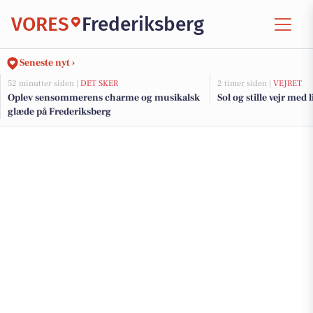
VORES
Frederiksberg
Seneste nyt ›
52 minutter siden |
DET SKER
2 timer siden |
VEJRET
Oplev sensommerens charme og musikalsk
Sol og stille vejr med 
glæde på Frederiksberg