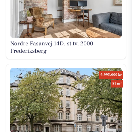
Nordre Fasanvej 14D, st tv, 2000
Frederiksberg
6.995.000 kr
2
81 m