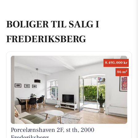
BOLIGER TIL SALG I
FREDERIKSBERG
8.495.000 kr
2
86 m
Porcelænshaven 2F, st th, 2000
Frederiksberg