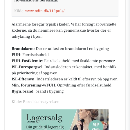
Hovedstadens Beredskab
Kilde:
www.odin.dk/112puls/
Alarmerne foregår typisk i koder. Vi har forsøgt at oversætte
koderne, så du nemmere kan gennemskue hvorfor der er
udrykning i byen:
Brandalarm
: Der er udløst en brandalarm i en bygning
FUH
: Færdselsuheld
FUH-Fastklemte
: Færdselsuheld med fastklemte personer
ISL-Forespørgsel
: Indsatslederen er kontaktet, med henblik
på prioritering af opgaven
ISL-Eftersyn
: Indsatslederen er kaldt til eftersyn på opgaven
Min. forurening-v/FUH
: Oprydning efter færdselsuheld
Bygn.brand
: brand i bygning
Kilde: Beredskabsstyrelsen