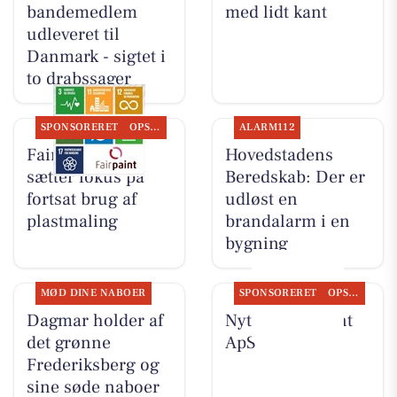
bandemedlem
med lidt kant
udleveret til
Danmark - sigtet i
to drabssager
SPONSORERET
OPSLAGSTAVLEN
ALARM112
Fairpaint ApS
Hovedstadens
sætter fokus på
Beredskab: Der er
fortsat brug af
udløst en
plastmaling
brandalarm i en
bygning
MØD DINE NABOER
SPONSORERET
OPSLAGSTAVLEN
Dagmar holder af
Nyt fra Fairpaint
det grønne
ApS
Frederiksberg og
sine søde naboer