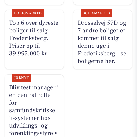
BOLIGMARKED
BOLIGMARKED
Top 6 over dyreste
Drosselvej 57D og
boliger til salg i
7 andre boliger er
Frederiksberg.
kommet til salg
Priser op til
denne uge i
39.995.000 kr
Frederiksberg - se
boligerne her.
JOBNYT
Bliv test manager i
en central rolle
for
samfundskritiske
it-systemer hos
udviklings- og
forenklingsstyrels