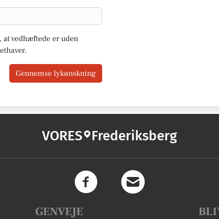
u, at vedhæftede er uden
ethaver.
Gennemse lykønskning
VORES
Frederiksberg
GENVEJE
BLI