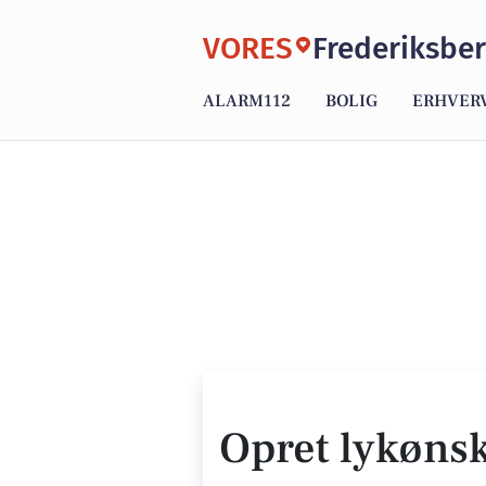
VORES
Frederiksbe
ALARM112
BOLIG
ERHVER
Opret lykøns