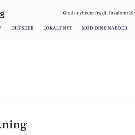
rg
Gratis nyheder fra
dit
lokalområde
V
DET SKER
LOKALT NYT
MØD DINE NABOER
kning