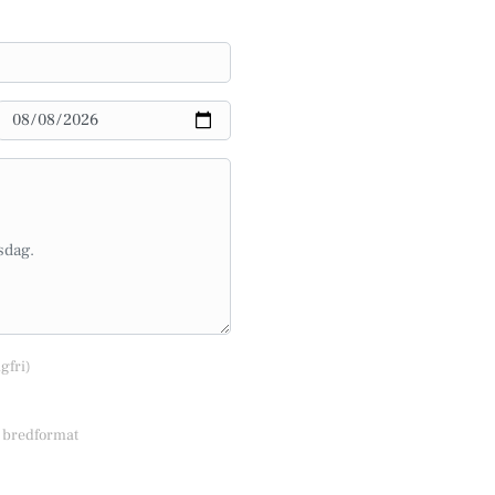
lgfri)
r bredformat