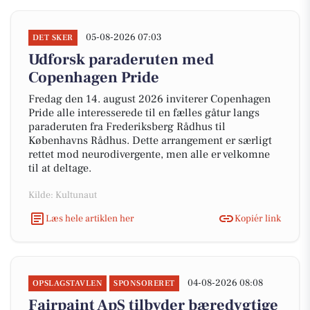
05-08-2026 07:03
DET SKER
Udforsk paraderuten med
Copenhagen Pride
Fredag den 14. august 2026 inviterer Copenhagen
Pride alle interesserede til en fælles gåtur langs
paraderuten fra Frederiksberg Rådhus til
Københavns Rådhus. Dette arrangement er særligt
rettet mod neurodivergente, men alle er velkomne
til at deltage.
Kilde: Kultunaut
Læs hele artiklen her
Kopiér link
04-08-2026 08:08
OPSLAGSTAVLEN
SPONSORERET
Fairpaint ApS tilbyder bæredygtige