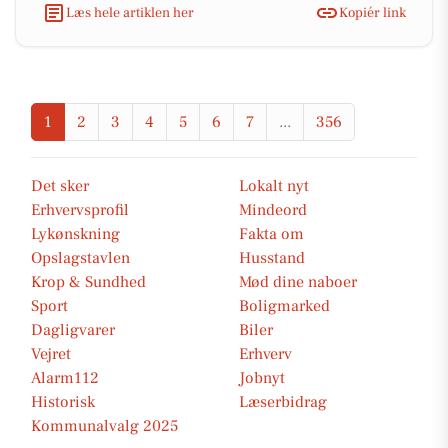
Læs hele artiklen her
Kopiér link
1
2
3
4
5
6
7
...
356
Det sker
Lokalt nyt
Erhvervsprofil
Mindeord
Lykønskning
Fakta om
Opslagstavlen
Husstand
Krop & Sundhed
Mød dine naboer
Sport
Boligmarked
Dagligvarer
Biler
Vejret
Erhverv
Alarm112
Jobnyt
Historisk
Læserbidrag
Kommunalvalg 2025