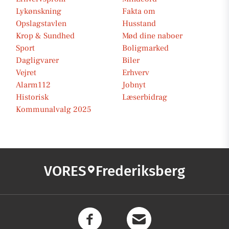
Lykønskning
Fakta om
Opslagstavlen
Husstand
Krop & Sundhed
Mød dine naboer
Sport
Boligmarked
Dagligvarer
Biler
Vejret
Erhverv
Alarm112
Jobnyt
Historisk
Læserbidrag
Kommunalvalg 2025
VORES
Frederiksberg