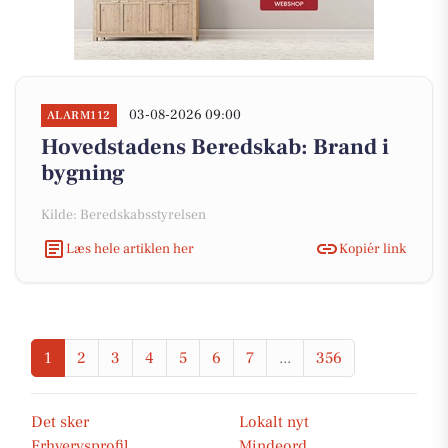
03-08-2026 09:00
ALARM112
Hovedstadens Beredskab: Brand i
bygning
Kilde: Beredskabsstyrelsen
Læs hele artiklen her
Kopiér link
1
2
3
4
5
6
7
...
356
Det sker
Lokalt nyt
Erhvervsprofil
Mindeord