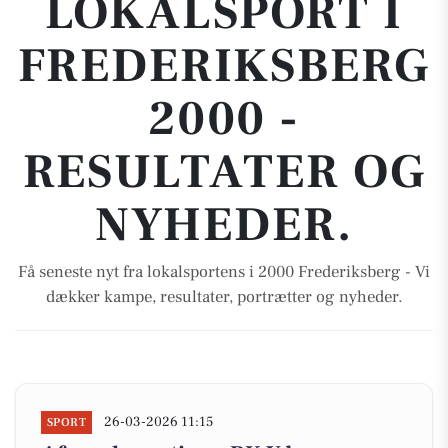
LOKALSPORT I
FREDERIKSBERG
2000 -
RESULTATER OG
NYHEDER.
Få seneste nyt fra lokalsportens i 2000 Frederiksberg - Vi
dækker kampe, resultater, portrætter og nyheder.
26-03-2026 11:15
SPORT