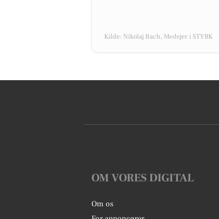
Kilde: Nikolaj Bach, Medejer i STYRK
OM VORES DIGITAL
Om os
For annoncører