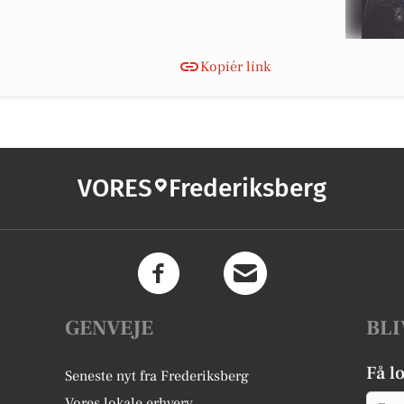
Kopiér link
VORES
Frederiksberg
GENVEJE
BLI
Få l
Seneste nyt fra Frederiksberg
Email
Vores lokale erhverv