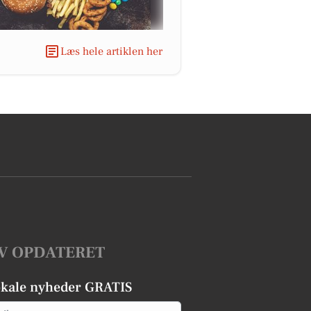
Læs hele artiklen her
V OPDATERET
okale nyheder GRATIS