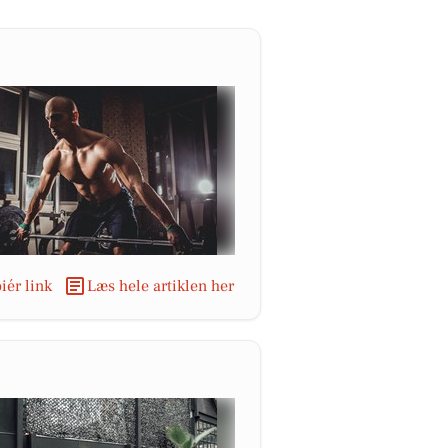
iér link
Læs hele artiklen her