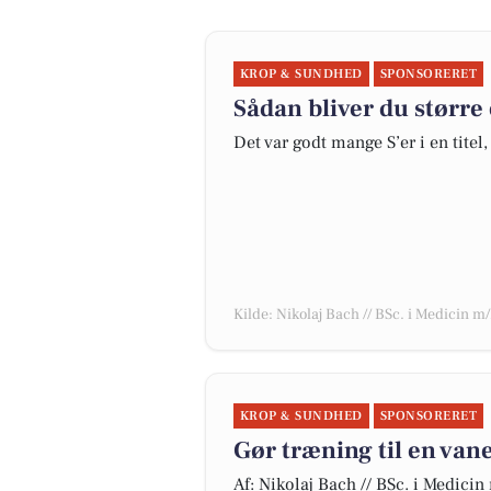
KROP & SUNDHED
SPONSORERET
Sådan bliver du større
Det var godt mange S’er i en titel
Kilde: Nikolaj Bach // BSc. i Medicin m
KROP & SUNDHED
SPONSORERET
Gør træning til en van
Af: Nikolaj Bach // BSc. i Medicin