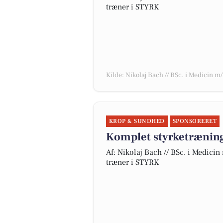
træner i STYRK
Kilde: Nikolaj Bach // BSc. i Medicin m
KROP & SUNDHED
SPONSORERET
Komplet styrketrænin
Af: Nikolaj Bach // BSc. i Medicin
træner i STYRK