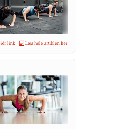
iér link
Læs hele artiklen her