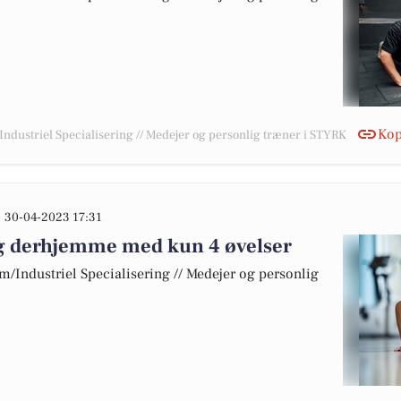
Kop
/Industriel Specialisering // Medejer og personlig træner i STYRK
30-04-2023 17:31
g derhjemme med kun 4 øvelser
 m/Industriel Specialisering // Medejer og personlig