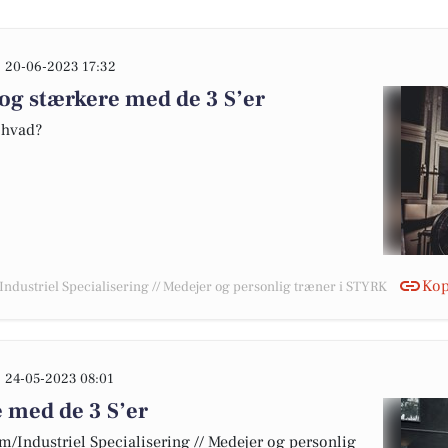
20-06-2023 17:32
 og stærkere med de 3 S’er
, hvad?
Kop
/Industriel Specialisering // Medejer og personlig træner i STYRK
24-05-2023 08:01
e med de 3 S’er
 m/Industriel Specialisering // Medejer og personlig