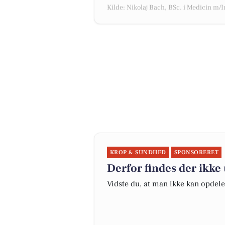
Kilde: Nikolaj Bach, BSc. i Medicin m/
KROP & SUNDHED
SPONSORERET
Derfor findes der ikk
Vidste du, at man ikke kan opdel