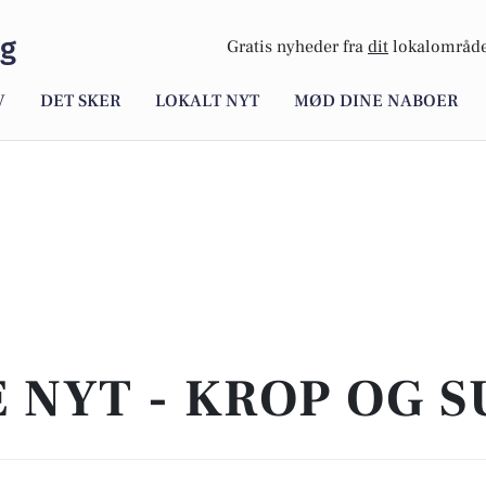
rg
Gratis nyheder fra
dit
lokalområde
V
DET SKER
LOKALT NYT
MØD DINE NABOER
E NYT - KROP OG 