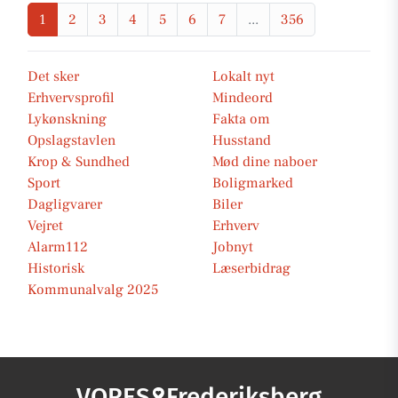
1
2
3
4
5
6
7
...
356
Det sker
Lokalt nyt
Erhvervsprofil
Mindeord
Lykønskning
Fakta om
Opslagstavlen
Husstand
Krop & Sundhed
Mød dine naboer
Sport
Boligmarked
Dagligvarer
Biler
Vejret
Erhverv
Alarm112
Jobnyt
Historisk
Læserbidrag
Kommunalvalg 2025
VORES
Frederiksberg