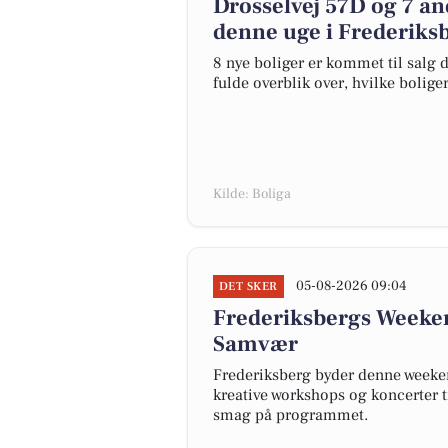
Drosselvej 57D og 7 an
denne uge i Frederiksb
8 nye boliger er kommet til salg d
fulde overblik over, hvilke bolige
Kilde: Boliga
05-08-2026 09:04
DET SKER
Frederiksbergs Weekend
Samvær
Frederiksberg byder denne weekend
kreative workshops og koncerter ti
smag på programmet.