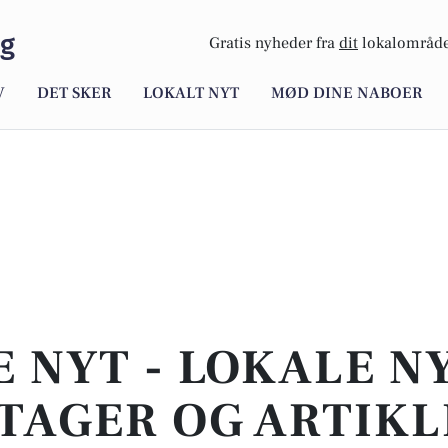
rg
Gratis nyheder fra
dit
lokalområde
V
DET SKER
LOKALT NYT
MØD DINE NABOER
E NYT - LOKALE N
TAGER OG ARTIKL