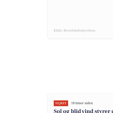
Kilde: Beredskabsstyrelsen
18 timer siden
VEJRET
Sol og blid vind styrer