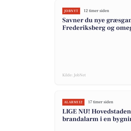
12 timer siden
JOBNYT
Savner du nye græsgange
Frederiksberg og ome
Kilde: JobNet
17 timer siden
ALARM112
LIGE NU! Hovedstadens
brandalarm i en bygni