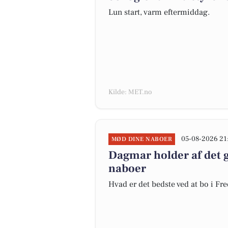
Lun start, varm eftermiddag.
Kilde: MET.no
05-08-2026 21
MØD DINE NABOER
Dagmar holder af det 
naboer
Hvad er det bedste ved at bo i Fr