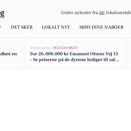
rg
Gratis nyheder fra
dit
lokalområde
V
DET SKER
LOKALT NYT
MØD DINE NABOER
4 timer siden |
BOLIGMARKED
dløst en
For 26.000.000 kr Emanuel Olsens Vej 13
- Se priserne på de dyreste boliger til salg i
Frederiksberg