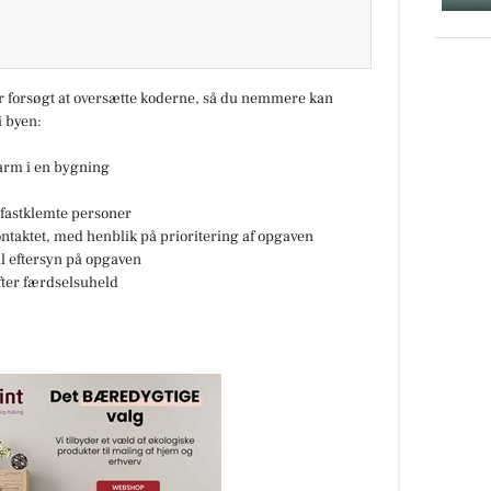
ar forsøgt at oversætte koderne, så du nemmere kan
 byen:
larm i en bygning
fastklemte personer
ontaktet, med henblik på prioritering af opgaven
til eftersyn på opgaven
fter færdselsuheld