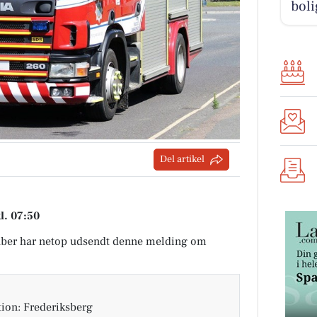
boli
Del artikel
l. 07:50
ber har netop udsendt denne melding om
tion: Frederiksberg