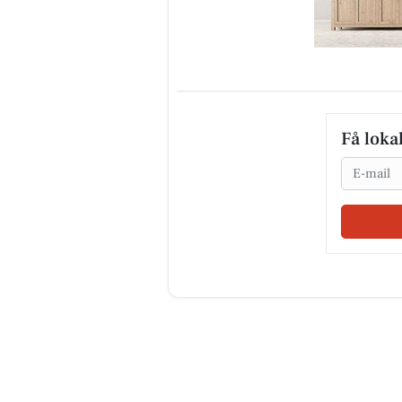
Få loka
Email