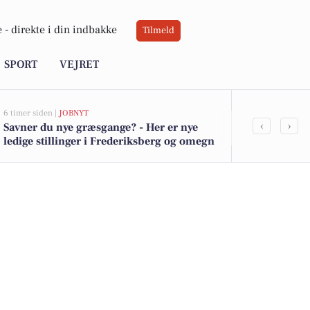
 -
direkte i din indbakke
Tilmeld
SPORT
VEJRET
6 timer siden |
JOBNYT
12 timer siden |
V
‹
›
Savner du nye græsgange? - Her er nye
Sol på klinge
ledige stillinger i Frederiksberg og omegn