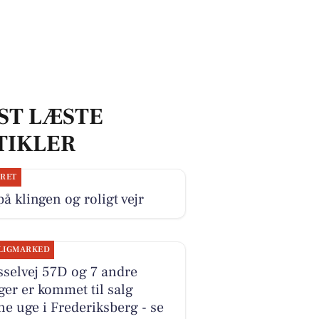
ST LÆSTE
TIKLER
JRET
på klingen og roligt vejr
LIGMARKED
selvej 57D og 7 andre
ger er kommet til salg
e uge i Frederiksberg - se