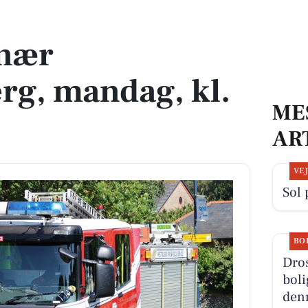
 kl. 07:50
nær
rg, mandag, kl.
ME
AR
VE
Sol 
BO
Dros
boli
denn