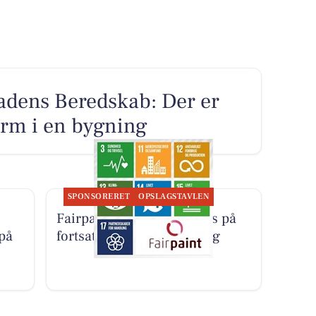
dens Beredskab: Der er
arm i en bygning
SPONSORERET
OPSLAGSTAVLEN
Fairpaint ApS sætter fokus på
 på
fortsat brug af plastmaling