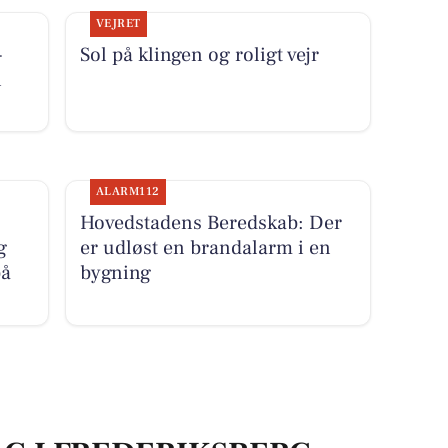
VEJRET
-
Sol på klingen og roligt vejr
i
ALARM112
Hovedstadens Beredskab: Der
g
er udløst en brandalarm i en
på
bygning