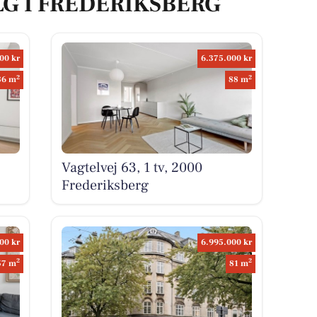
LG I FREDERIKSBERG
00 kr
6.375.000 kr
2
2
86 m
88 m
Vagtelvej 63, 1 tv, 2000
Frederiksberg
00 kr
6.995.000 kr
2
2
57 m
81 m