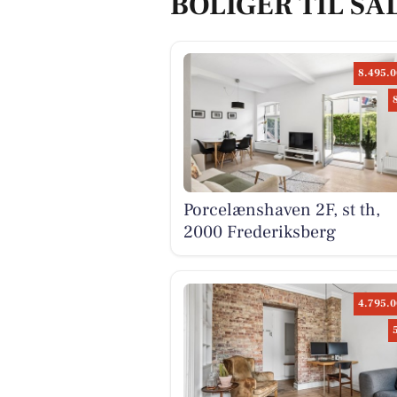
BOLIGER TIL SA
8.495.0
Porcelænshaven 2F, st th,
2000 Frederiksberg
4.795.0