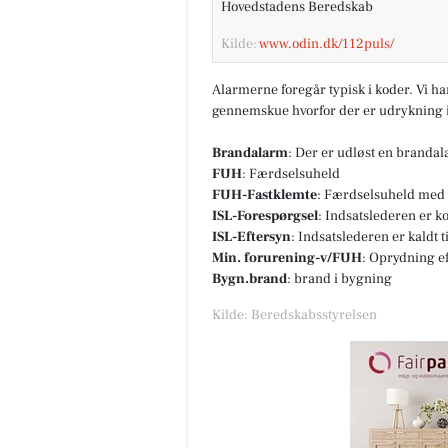
Hovedstadens Beredskab
Kilde:
www.odin.dk/112puls/
Alarmerne foregår typisk i koder. Vi h
gennemskue hvorfor der er udrykning i
Brandalarm
: Der er udløst en branda
FUH
: Færdselsuheld
FUH-Fastklemte
: Færdselsuheld med 
ISL-Forespørgsel
: Indsatslederen er k
ISL-Eftersyn
: Indsatslederen er kaldt 
Min. forurening-v/FUH
: Oprydning e
Bygn.brand
: brand i bygning
Kilde: Beredskabsstyrelsen