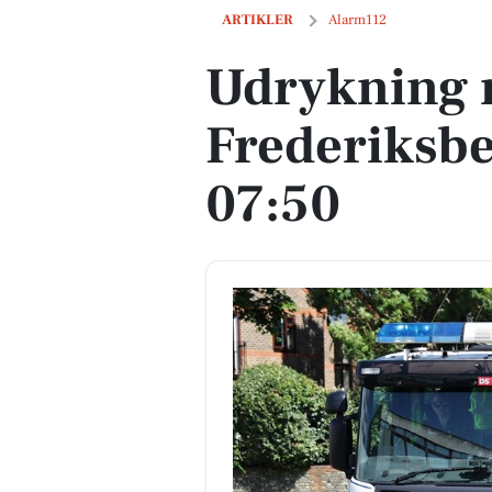
Udrykning nær Frederiksberg, mandag,
ARTIKLER
Alarm112
Udrykning 
Frederiksbe
07:50