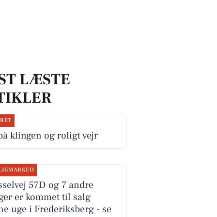
ST LÆSTE
TIKLER
JRET
på klingen og roligt vejr
LIGMARKED
selvej 57D og 7 andre
ger er kommet til salg
e uge i Frederiksberg - se