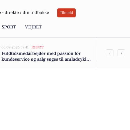
 -
direkte i din indbakke
Tilmeld
SPORT
VEJRET
06-08-2026 08:41 |
JOBNYT
06-08-2026 06:01
‹
›
Fuldtidsmedarbejder med passion for
Hovedstadens
kundeservice og salg søges til amladcykler
brandalarm 
på Frederiksberg