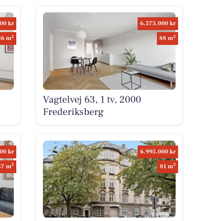
00 kr
6.375.000 kr
2
2
86 m
88 m
Vagtelvej 63, 1 tv, 2000
Frederiksberg
00 kr
6.995.000 kr
2
2
57 m
81 m