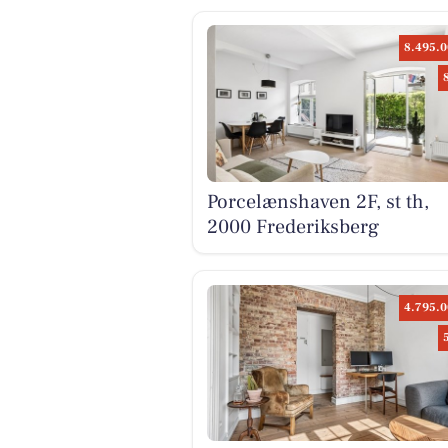
8.495.0
Porcelænshaven 2F, st th,
2000 Frederiksberg
4.795.0