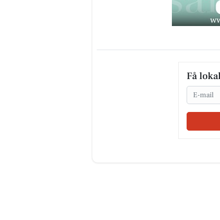
Få loka
Email