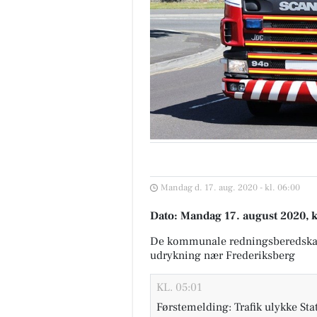
Mandag d. 17. aug. 2020 - kl. 06:00
Dato: Mandag 17. august 2020, k
De kommunale redningsberedska
udrykning nær Frederiksberg
KL. 05:01
Førstemelding: Trafik ulykke Sta