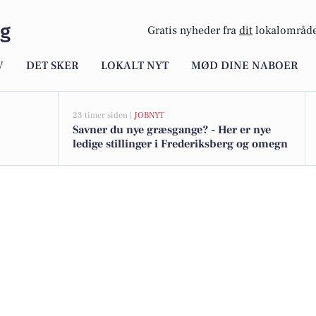
rg
Gratis nyheder fra
dit
lokalområde
V
DET SKER
LOKALT NYT
MØD DINE NABOER
23 timer siden |
JOBNYT
Savner du nye græsgange? - Her er nye
ledige stillinger i Frederiksberg og omegn