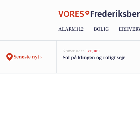
VORES
Frederiksbe
ALARM112
BOLIG
ERHVER
5 timer siden |
VEJRET
Seneste nyt ›
Sol på klingen og roligt vejr