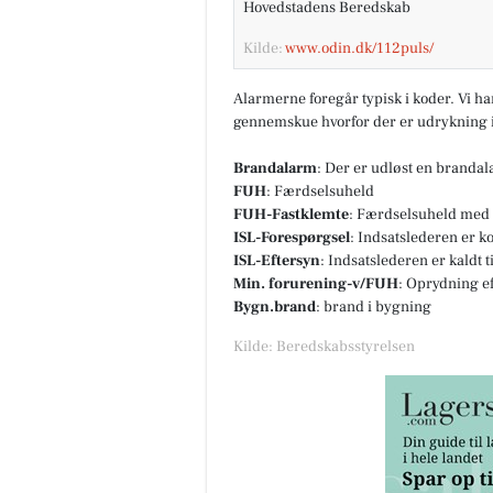
Hovedstadens Beredskab
Kilde:
www.odin.dk/112puls/
Alarmerne foregår typisk i koder. Vi h
gennemskue hvorfor der er udrykning i
Brandalarm
: Der er udløst en branda
FUH
: Færdselsuheld
FUH-Fastklemte
: Færdselsuheld med 
ISL-Forespørgsel
: Indsatslederen er k
ISL-Eftersyn
: Indsatslederen er kaldt 
Min. forurening-v/FUH
: Oprydning e
Bygn.brand
: brand i bygning
Kilde: Beredskabsstyrelsen