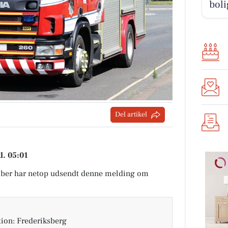
boli
Del artikel
l. 05:01
ber har netop udsendt denne melding om
tion: Frederiksberg