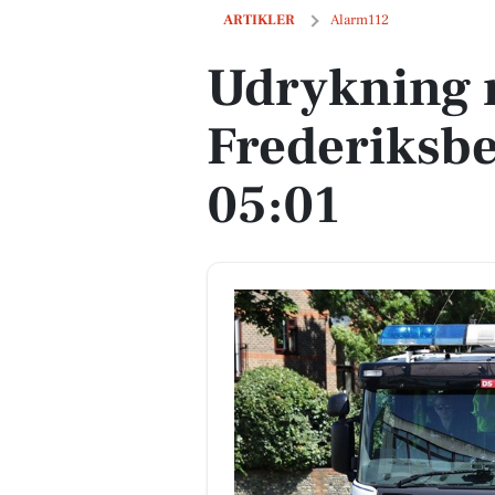
Udrykning nær Frederiksberg, mandag,
ARTIKLER
Alarm112
Udrykning 
Frederiksbe
05:01