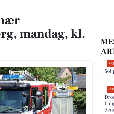
 kl. 05:01
nær
rg, mandag, kl.
ME
AR
VE
Sol 
BO
Dros
boli
denn