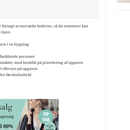
ar forsøgt at oversætte koderne, så du nemmere kan
 byen:
larm i en bygning
fastklemte personer
ontaktet, med henblik på prioritering af opgaven
til eftersyn på opgaven
fter færdselsuheld