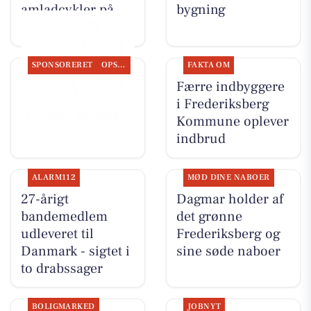
amladcykler på
bygning
Frederiksberg
SPONSORERET
OPSLAGSTAVLEN
FAKTA OM
Nyt fra Fairpaint
Færre indbyggere
ApS
i Frederiksberg
Kommune oplever
indbrud
ALARM112
MØD DINE NABOER
27-årigt
Dagmar holder af
bandemedlem
det grønne
udleveret til
Frederiksberg og
Danmark - sigtet i
sine søde naboer
to drabssager
BOLIGMARKED
JOBNYT