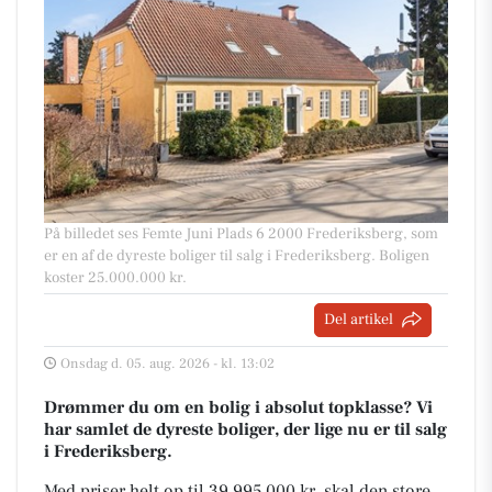
På billedet ses Femte Juni Plads 6 2000 Frederiksberg, som
er en af de dyreste boliger til salg i Frederiksberg. Boligen
koster 25.000.000 kr.
Del artikel
Onsdag d. 05. aug. 2026 - kl. 13:02
Drømmer du om en bolig i absolut topklasse? Vi
har samlet de dyreste boliger, der lige nu er til salg
i Frederiksberg.
Med priser helt op til 39.995.000 kr, skal den store