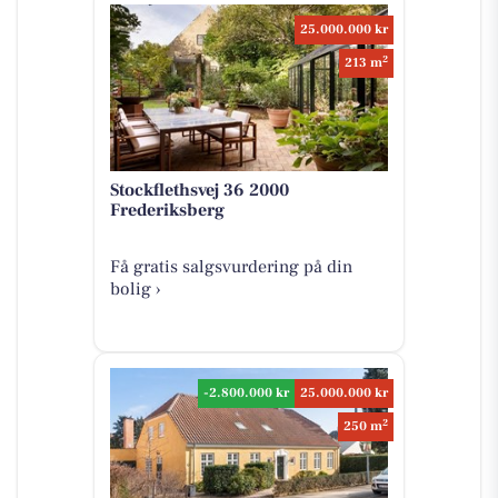
25.000.000 kr
2
213 m
Stockflethsvej 36 2000
Frederiksberg
Få gratis salgsvurdering på din
bolig ›
-2.800.000 kr
25.000.000 kr
2
250 m