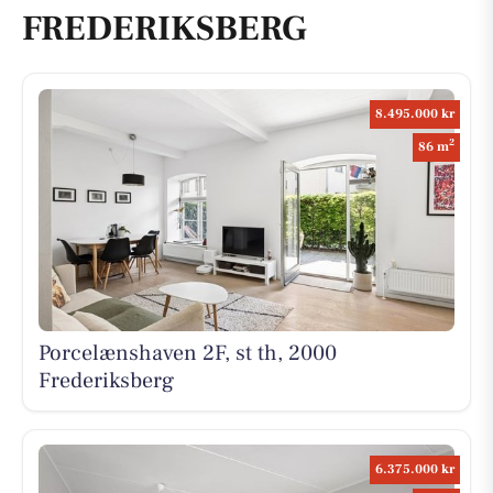
FREDERIKSBERG
8.495.000 kr
2
86 m
Porcelænshaven 2F, st th, 2000
Frederiksberg
6.375.000 kr