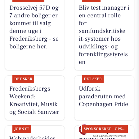
Drosselvej 57D og
Bliv test manager i
7 andre boliger er
en central rolle
kommet til salg
for
denne uge i
samfundskritiske
Frederiksberg - se
it-systemer hos
boligerne her.
udviklings- og
forenklingsstyrels
en
DET SKER
DET SKER
Frederiksbergs
Udforsk
Weekend:
paraderuten med
Kreativitet, Musik
Copenhagen Pride
og Socialt Samvær
JOBNYT
SPONSORERET
OPSLAGSTAVLEN
Webmedarbejder
Fairpaint ApS