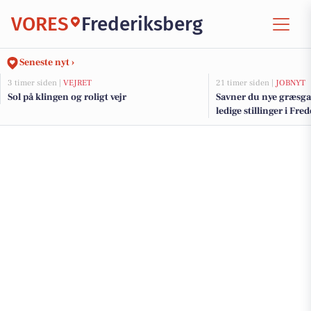
VORES
Frederiksberg
Seneste nyt ›
3 timer siden |
VEJRET
21 timer siden |
JOBNYT
Sol på klingen og roligt vejr
Savner du nye græsga
ledige stillinger i F