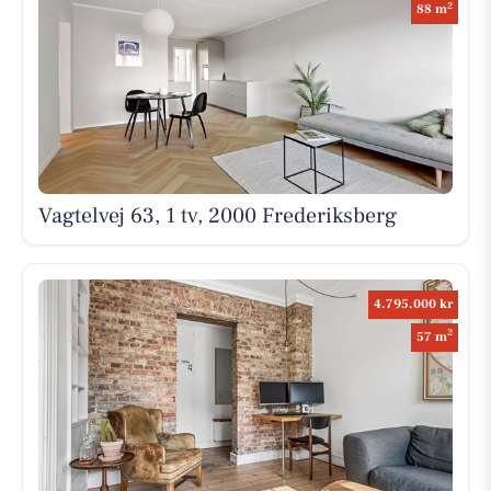
2
88 m
Vagtelvej 63, 1 tv, 2000 Frederiksberg
4.795.000 kr
2
57 m