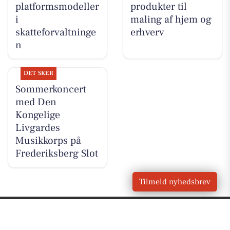
platformsmodeller
produkter til
i
maling af hjem og
skatteforvaltninge
erhverv
n
DET SKER
Sommerkoncert
med Den
Kongelige
Livgardes
Musikkorps på
Frederiksberg Slot
Tilmeld nyhedsbrev
VORES
Frederiksberg