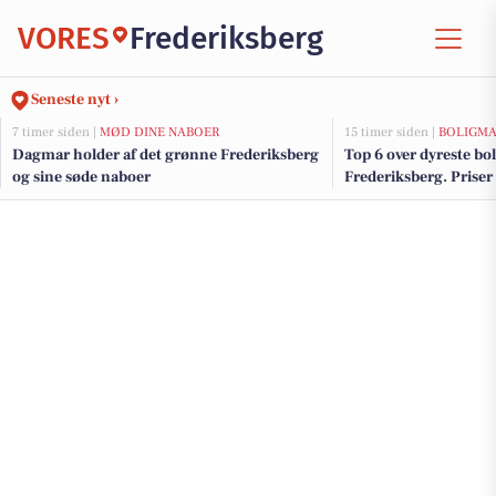
VORES
Frederiksberg
Seneste nyt ›
7 timer siden |
MØD DINE NABOER
15 timer siden |
BOLIGM
Dagmar holder af det grønne Frederiksberg
Top 6 over dyreste boli
og sine søde naboer
Frederiksberg. Priser 