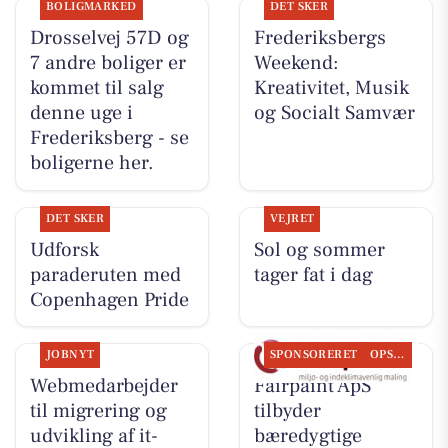
BOLIGMARKED
DET SKER
Drosselvej 57D og
Frederiksbergs
7 andre boliger er
Weekend:
kommet til salg
Kreativitet, Musik
denne uge i
og Socialt Samvær
Frederiksberg - se
boligerne her.
DET SKER
VEJRET
Udforsk
Sol og sommer
paraderuten med
tager fat i dag
Copenhagen Pride
JOBNYT
SPONSORERET
OPSLAGSTAVLEN
Webmedarbejder
Fairpaint ApS
til migrering og
tilbyder
udvikling af it-
bæredygtige