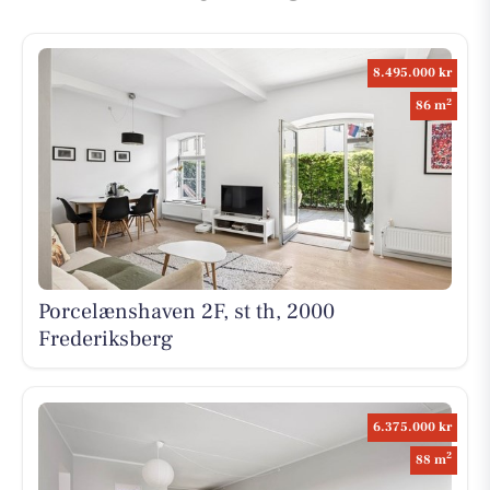
8.495.000 kr
2
86 m
Porcelænshaven 2F, st th, 2000
Frederiksberg
6.375.000 kr
2
88 m