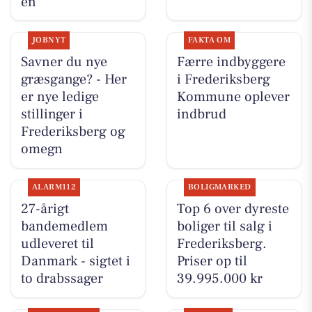
en
JOBNYT
FAKTA OM
Savner du nye
Færre indbyggere
græsgange? - Her
i Frederiksberg
er nye ledige
Kommune oplever
stillinger i
indbrud
Frederiksberg og
omegn
ALARM112
BOLIGMARKED
27-årigt
Top 6 over dyreste
bandemedlem
boliger til salg i
udleveret til
Frederiksberg.
Danmark - sigtet i
Priser op til
to drabssager
39.995.000 kr