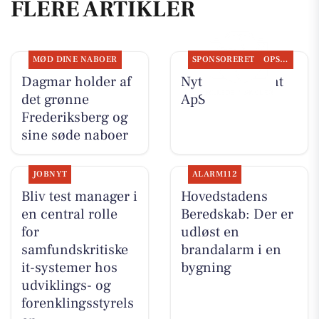
FLERE ARTIKLER
MØD DINE NABOER
SPONSORERET
OPSLAGSTAVLEN
Dagmar holder af
Nyt fra Fairpaint
det grønne
ApS
Frederiksberg og
sine søde naboer
JOBNYT
ALARM112
Bliv test manager i
Hovedstadens
en central rolle
Beredskab: Der er
for
udløst en
samfundskritiske
brandalarm i en
it-systemer hos
bygning
udviklings- og
forenklingsstyrels