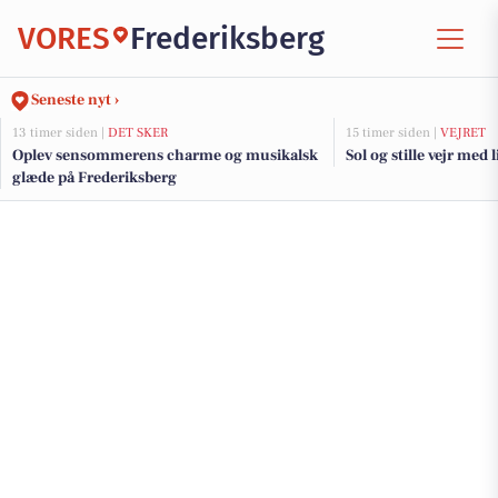
VORES
Frederiksberg
Seneste nyt ›
13 timer siden |
DET SKER
15 timer siden |
VEJRET
Oplev sensommerens charme og musikalsk
Sol og stille vejr med 
glæde på Frederiksberg