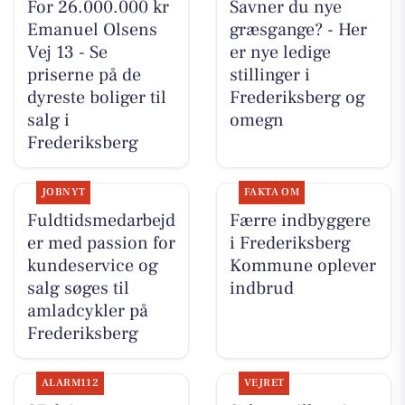
For 26.000.000 kr
Savner du nye
Emanuel Olsens
græsgange? - Her
Vej 13 - Se
er nye ledige
priserne på de
stillinger i
dyreste boliger til
Frederiksberg og
salg i
omegn
Frederiksberg
JOBNYT
FAKTA OM
Fuldtidsmedarbejd
Færre indbyggere
er med passion for
i Frederiksberg
kundeservice og
Kommune oplever
salg søges til
indbrud
amladcykler på
Frederiksberg
ALARM112
VEJRET