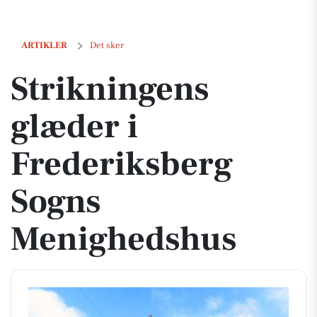
Strikningens glæder i Frederiksberg Sogns Menighedshus
ARTIKLER
Det sker
Strikningens
glæder i
Frederiksberg
Sogns
Menighedshus