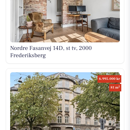
Nordre Fasanvej 14D, st tv, 2000
Frederiksberg
6.995.000 kr
2
81 m