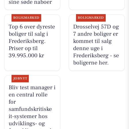
sine søde naboer
BOLIGMARKED
BOLIGMARKED
Top 6 over dyreste
Drosselvej 57D og
boliger til salg i
7 andre boliger er
Frederiksberg.
kommet til salg
Priser op til
denne uge i
39.995.000 kr
Frederiksberg - se
boligerne her.
JOBNYT
Bliv test manager i
en central rolle
for
samfundskritiske
it-systemer hos
udviklings- og