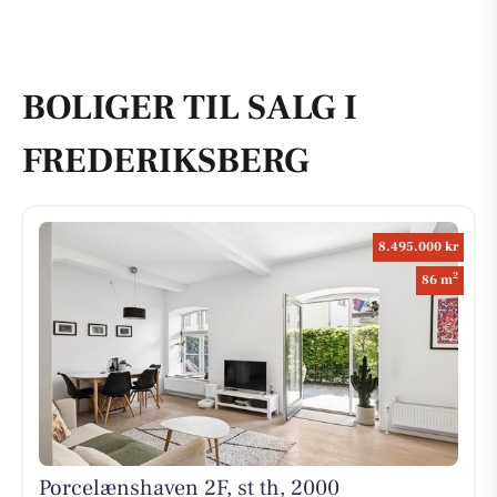
BOLIGER TIL SALG I
FREDERIKSBERG
8.495.000 kr
2
86 m
Porcelænshaven 2F, st th, 2000