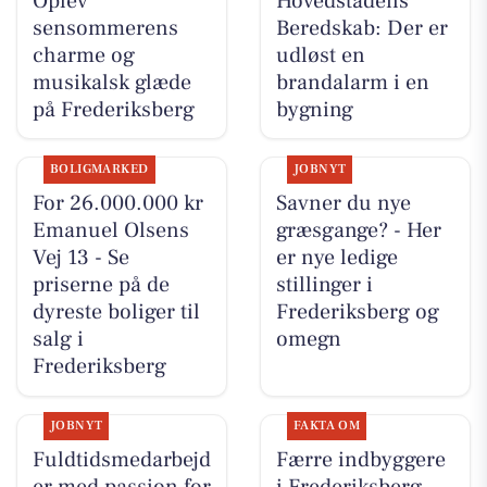
Oplev
Hovedstadens
sensommerens
Beredskab: Der er
charme og
udløst en
musikalsk glæde
brandalarm i en
på Frederiksberg
bygning
BOLIGMARKED
JOBNYT
For 26.000.000 kr
Savner du nye
Emanuel Olsens
græsgange? - Her
Vej 13 - Se
er nye ledige
priserne på de
stillinger i
dyreste boliger til
Frederiksberg og
salg i
omegn
Frederiksberg
JOBNYT
FAKTA OM
Fuldtidsmedarbejd
Færre indbyggere