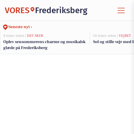
VORES
Frederiksberg
Seneste nyt ›
8 timer siden |
DET SKER
10 timer siden |
VEJRET
Oplev sensommerens charme og musikalsk
Sol og stille vejr med 
glæde på Frederiksberg