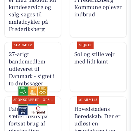
er med passion for
i Frederiksberg
kundeservice og
Kommune oplever
salg søges til
indbrud
amladcykler på
Frederiksberg
ALARM112
VEJRET
27-årigt
Sol og stille vejr
bandemedlem
med lidt kant
udleveret til
Danmark - sigtet i
to drabssager
SPONSORERET
OPSLAGSTAVLEN
ALARM112
Fairpaint ApS
Hovedstadens
sætter fokus på
Beredskab: Der er
fortsat brug af
udløst en
plastmaling
brandalarm i en