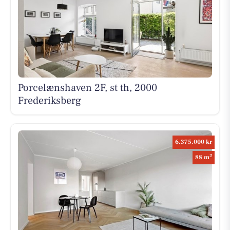
Porcelænshaven 2F, st th, 2000
Frederiksberg
6.375.000 kr
2
88 m