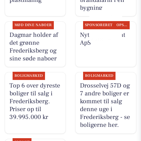
bygning
MØD DINE NABOER
SPONSORERET
OPSLAGSTAVLEN
Dagmar holder af
Nyt fra Fairpaint
det grønne
ApS
Frederiksberg og
sine søde naboer
BOLIGMARKED
BOLIGMARKED
Top 6 over dyreste
Drosselvej 57D og
boliger til salg i
7 andre boliger er
Frederiksberg.
kommet til salg
Priser op til
denne uge i
39.995.000 kr
Frederiksberg - se
boligerne her.