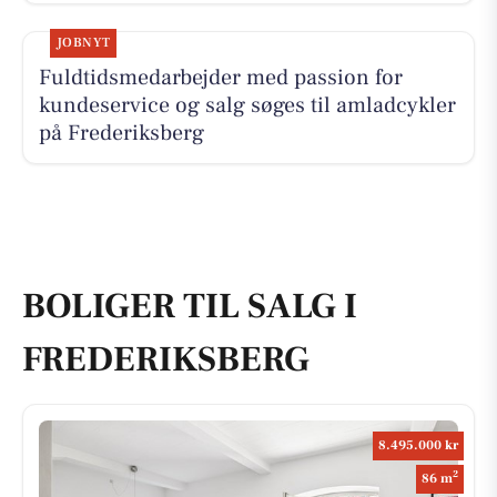
JOBNYT
Fuldtidsmedarbejder med passion for
kundeservice og salg søges til amladcykler
på Frederiksberg
BOLIGER TIL SALG I
FREDERIKSBERG
8.495.000 kr
2
86 m