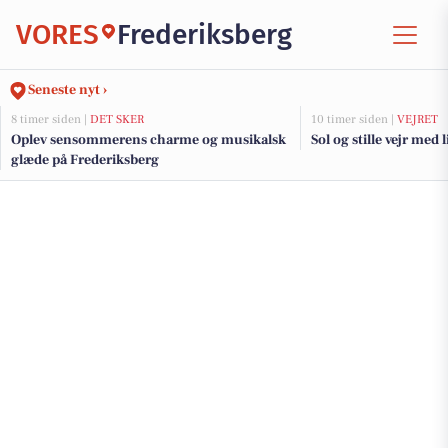
VORES
Frederiksberg
Seneste nyt ›
8 timer siden |
DET SKER
10 timer siden |
VEJRET
Oplev sensommerens charme og musikalsk
Sol og stille vejr med 
glæde på Frederiksberg