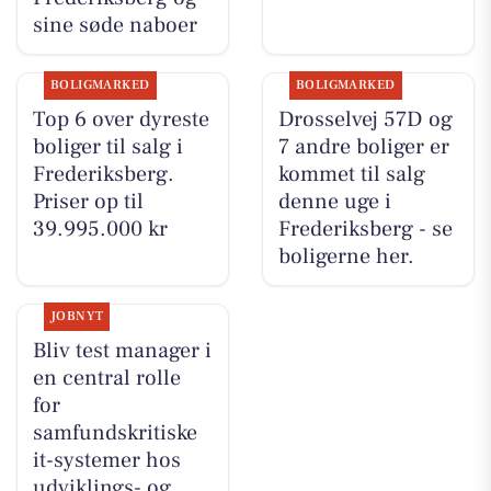
sine søde naboer
BOLIGMARKED
BOLIGMARKED
Top 6 over dyreste
Drosselvej 57D og
boliger til salg i
7 andre boliger er
Frederiksberg.
kommet til salg
Priser op til
denne uge i
39.995.000 kr
Frederiksberg - se
boligerne her.
JOBNYT
Bliv test manager i
en central rolle
for
samfundskritiske
it-systemer hos
udviklings- og