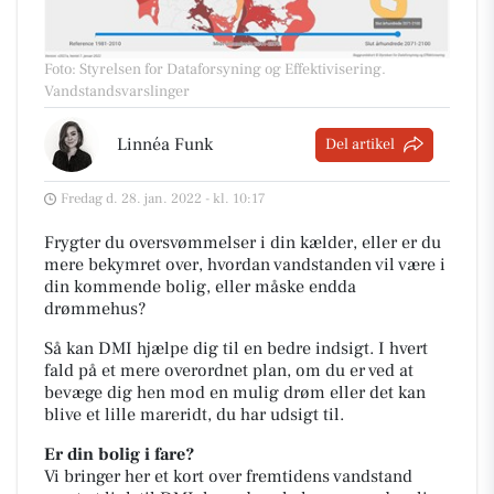
Foto: Styrelsen for Dataforsyning og Effektivisering
.
Vandstandsvarslinger
Linnéa Funk
Del artikel
Fredag d. 28. jan. 2022 - kl. 10:17
Frygter du oversvømmelser i din kælder, eller er du
mere bekymret over, hvordan vandstanden vil være i
din kommende bolig, eller måske endda
drømmehus?
Så kan DMI hjælpe dig til en bedre indsigt. I hvert
fald på et mere overordnet plan, om du er ved at
bevæge dig hen mod en mulig drøm eller det kan
blive et lille mareridt, du har udsigt til.
Er din bolig i fare?
Vi bringer her et kort over fremtidens vandstand