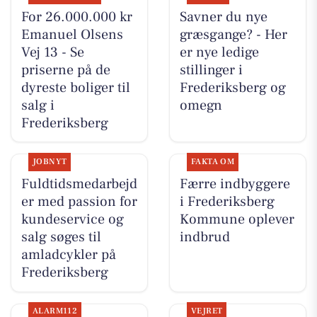
For 26.000.000 kr
Savner du nye
Emanuel Olsens
græsgange? - Her
Vej 13 - Se
er nye ledige
priserne på de
stillinger i
dyreste boliger til
Frederiksberg og
salg i
omegn
Frederiksberg
JOBNYT
FAKTA OM
Fuldtidsmedarbejd
Færre indbyggere
er med passion for
i Frederiksberg
kundeservice og
Kommune oplever
salg søges til
indbrud
amladcykler på
Frederiksberg
ALARM112
VEJRET