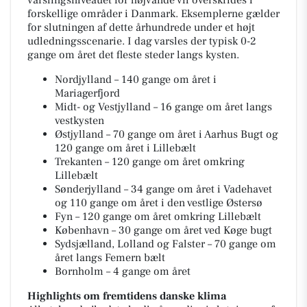
varslingsniveauet for højvande vil overskrides i
forskellige områder i Danmark. Eksemplerne gælder
for slutningen af dette århundrede under et højt
udledningsscenarie. I dag varsles der typisk 0-2
gange om året det fleste steder langs kysten.
Nordjylland – 140 gange om året i
Mariagerfjord
Midt- og Vestjylland – 16 gange om året langs
vestkysten
Østjylland – 70 gange om året i Aarhus Bugt og
120 gange om året i Lillebælt
Trekanten – 120 gange om året omkring
Lillebælt
Sønderjylland – 34 gange om året i Vadehavet
og 110 gange om året i den vestlige Østersø
Fyn – 120 gange om året omkring Lillebælt
København – 30 gange om året ved Køge bugt
Sydsjælland, Lolland og Falster – 70 gange om
året langs Femern bælt
Bornholm – 4 gange om året
Highlights om fremtidens danske klima