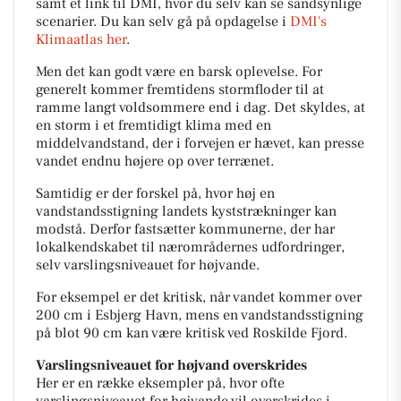
samt et link til DMI, hvor du selv kan se sandsynlige
scenarier. Du kan selv gå på opdagelse i
DMI's
Klimaatlas her
.
Men det kan godt være en barsk oplevelse.
For
generelt kommer fremtidens stormfloder til at
ramme langt voldsommere end i dag. Det skyldes, at
en storm i et fremtidigt klima med en
middelvandstand, der i forvejen er hævet, kan presse
vandet endnu højere op over terrænet.
Samtidig er der forskel på, hvor høj en
vandstandsstigning landets kyststrækninger kan
modstå. Derfor fastsætter kommunerne, der har
lokalkendskabet til nærområdernes udfordringer,
selv varslingsniveauet for højvande.
For eksempel er det kritisk, når vandet kommer over
200 cm i Esbjerg Havn, mens en vandstandsstigning
på blot 90 cm kan være kritisk ved Roskilde Fjord.
Varslingsniveauet for højvand overskrides
Her er en række eksempler på, hvor ofte