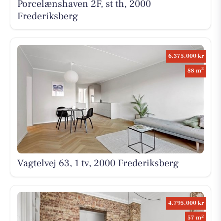
Porcelænshaven 2F, st th, 2000
Frederiksberg
6.375.000 kr
2
88 m
Vagtelvej 63, 1 tv, 2000 Frederiksberg
4.795.000 kr
2
57 m