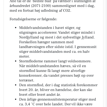
Alle tal er de ’bedste bud’ på værdier i slutningen af
århundredet (2071-2100) sammenlignet med i dag,
med en fortsat høj udledning af CO2.
Forudsigelserne er følgende:
Middelvandstanden i havet stiger, og
stigningen accelererer. Vandet stiger mindst i
Nordjylland og mest i det sydvestlige Jylland.
Forskellen hænger sammen med
landhævningen efter sidste istid. I gennemsnit
stiger middelvandstanden med ca. en halv
meter.
Stormfloderne rammer langt voldsommere.
Når middelvandstanden hæves, så vil en
stormflod kunne få langt mere alvorlige
konsekvenser, da vandet presses højt op over
terrænet.
Den stormflod, der i dag statistisk forekommer
hvert 20. år, bliver en hændelse, der kan ske
hvert eller hvert andet år.
Den årlige gennemsnitstemperatur stiger med
ca. 3,4 ˚C over hele landet. Der vil ikke være