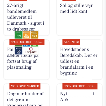
27-årigt
Sol og stille vejr
bandemedlem
med lidt kant
udleveret til
Danmark - sigtet i
to drabssager
SPONSORERET
OPSLAGSTAVLEN
ALARM112
Fairpaint ApS
Hovedstadens
sætter fokus på
Beredskab: Der er
fortsat brug af
udløst en
plastmaling
brandalarm i en
bygning
MØD DINE NABOER
SPONSORERET
OPSLAGSTAVLEN
Dagmar holder af
Nyt fra Fairpaint
det grønne
ApS
Frederiksberg og