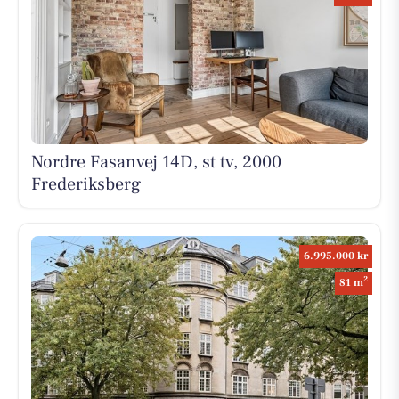
Nordre Fasanvej 14D, st tv, 2000
Frederiksberg
6.995.000 kr
2
81 m