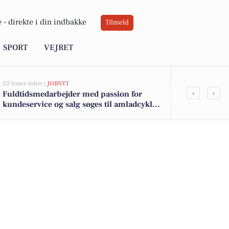
 -
direkte i din indbakke
Tilmeld
SPORT
VEJRET
22 timer siden |
JOBNYT
06-08-2026 06:01
‹
›
Fuldtidsmedarbejder med passion for
Hovedstadens
kundeservice og salg søges til amladcykler
brandalarm 
på Frederiksberg