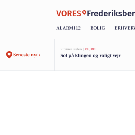
VORES
Frederiksbe
ALARM112
BOLIG
ERHVER
2 timer siden |
VEJRET
Seneste nyt ›
Sol på klingen og roligt vejr