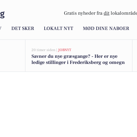
rg
Gratis nyheder fra
dit
lokalområde
V
DET SKER
LOKALT NYT
MØD DINE NABOER
20 timer siden |
JOBNYT
Savner du nye græsgange? - Her er nye
ledige stillinger i Frederiksberg og omegn