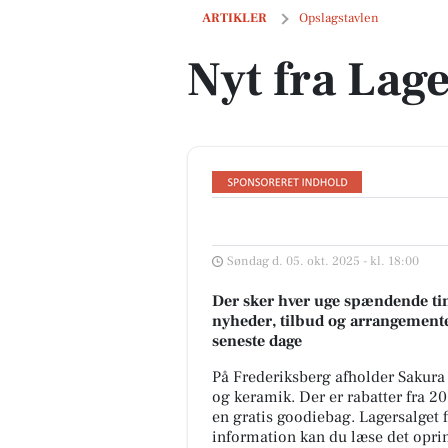
Nyt fra Lagersalg.com
ARTIKLER
Opslagstavlen
Nyt fra Lag
Søndag d. 05. okt. 2025 - kl. 18:00
Der sker hver uge spændende tin
nyheder, tilbud og arrangemente
seneste dage
På Frederiksberg afholder Sakura
og keramik. Der er rabatter fra 2
en gratis goodiebag. Lagersalget f
information kan du læse det opri