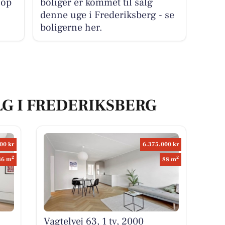
 op
boliger er kommet til salg
denne uge i Frederiksberg - se
boligerne her.
LG I FREDERIKSBERG
00 kr
6.375.000 kr
2
2
86 m
88 m
Vagtelvej 63, 1 tv, 2000