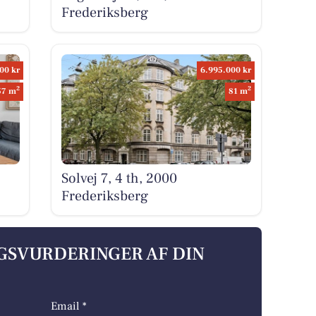
Frederiksberg
00 kr
6.995.000 kr
2
2
57 m
81 m
Solvej 7, 4 th, 2000
Frederiksberg
LGSVURDERINGER AF DIN
Email *