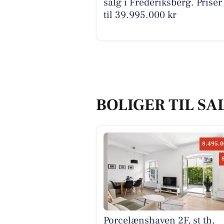
salg i Frederiksberg. Priser
til 39.995.000 kr
BOLIGER TIL SA
8.495.0
Porcelænshaven 2F, st th,