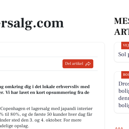
ersalg.com
ME
AR
VE
Sol 
Del artikel
BO
Dros
g omkring dig i det lokale erhvervsliv med
boli
r. Vi har lavet en kort opsummering fra de
denn
boli
 Copenhagen et lagersalg med japandi interiør
0% til 80%, og de første 50 kunder hver dag får
inder sted den 3. og 4. oktober. For mere
ndelige opslag.