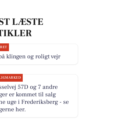
ST LÆSTE
TIKLER
JRET
på klingen og roligt vejr
LIGMARKED
selvej 57D og 7 andre
ger er kommet til salg
e uge i Frederiksberg - se
gerne her.