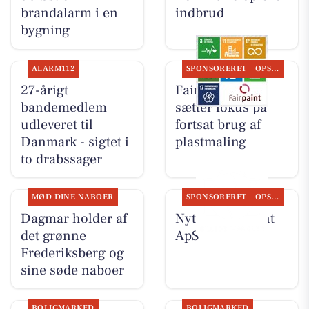
brandalarm i en
indbrud
bygning
ALARM112
SPONSORERET
OPSLAGSTAVLEN
27-årigt
Fairpaint ApS
bandemedlem
sætter fokus på
udleveret til
fortsat brug af
Danmark - sigtet i
plastmaling
to drabssager
MØD DINE NABOER
SPONSORERET
OPSLAGSTAVLEN
Dagmar holder af
Nyt fra Fairpaint
det grønne
ApS
Frederiksberg og
sine søde naboer
BOLIGMARKED
BOLIGMARKED