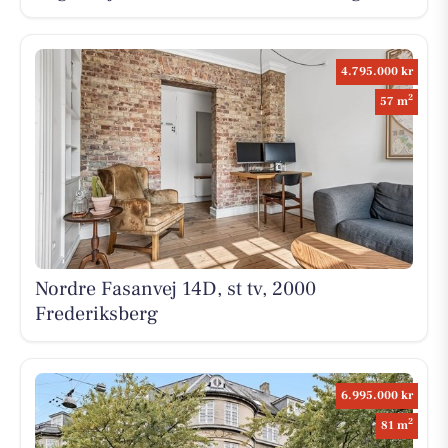
4.795.000 kr
2
57 m
Nordre Fasanvej 14D, st tv, 2000
Frederiksberg
6.995.000 kr
2
81 m