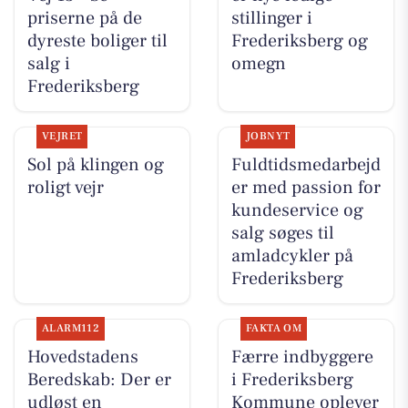
priserne på de
stillinger i
dyreste boliger til
Frederiksberg og
salg i
omegn
Frederiksberg
VEJRET
JOBNYT
Sol på klingen og
Fuldtidsmedarbejd
roligt vejr
er med passion for
kundeservice og
salg søges til
amladcykler på
Frederiksberg
ALARM112
FAKTA OM
Hovedstadens
Færre indbyggere
Beredskab: Der er
i Frederiksberg
udløst en
Kommune oplever