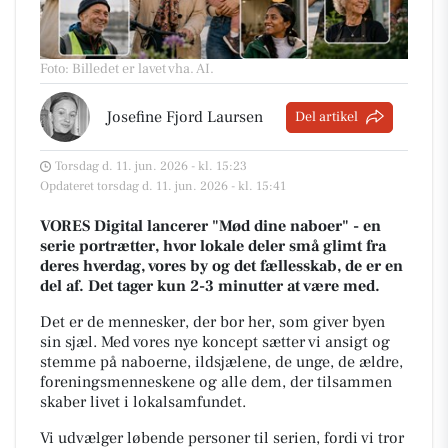
Foto: Billedet er lavet vha. AI
.
Josefine Fjord Laursen
Del artikel
Torsdag d. 11. jun. 2026 - kl. 15:23
Opdateret torsdag d. 11. jun. 2026 - kl. 15:41
VORES Digital lancerer "Mød dine naboer" - en
serie portrætter, hvor lokale deler små glimt fra
deres hverdag, vores by og det fællesskab, de er en
del af. Det tager kun 2-3 minutter at være med.
Det er de mennesker, der bor her, som giver byen
sin sjæl.
Med vores nye koncept sætter vi ansigt og
stemme på naboerne, ildsjælene, de unge, de ældre,
foreningsmenneskene og alle dem, der tilsammen
skaber livet i lokalsamfundet.
Vi udvælger løbende personer til serien, fordi vi tror