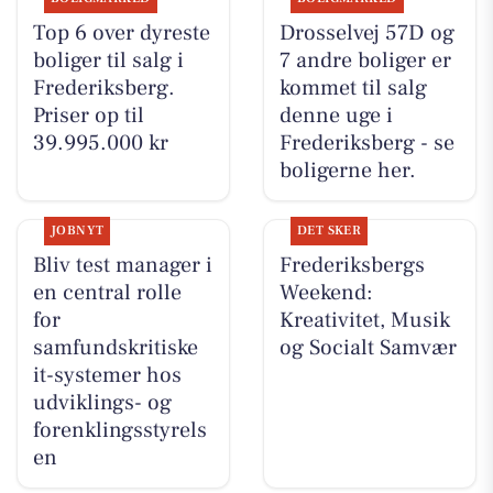
Top 6 over dyreste
Drosselvej 57D og
boliger til salg i
7 andre boliger er
Frederiksberg.
kommet til salg
Priser op til
denne uge i
39.995.000 kr
Frederiksberg - se
boligerne her.
JOBNYT
DET SKER
Bliv test manager i
Frederiksbergs
en central rolle
Weekend:
for
Kreativitet, Musik
samfundskritiske
og Socialt Samvær
it-systemer hos
udviklings- og
forenklingsstyrels
en