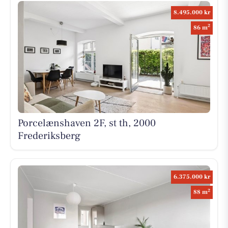
8.495.000 kr
2
86 m
Porcelænshaven 2F, st th, 2000
Frederiksberg
6.375.000 kr
2
88 m