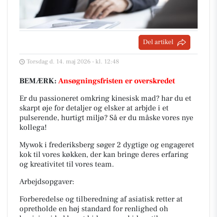
Del artikel
Torsdag d. 14. maj 2026 - kl. 12:48
BEMÆRK:
Ansøgningsfristen er overskredet
Er du passioneret omkring kinesisk mad? har du et
skarpt øje for detaljer og elsker at arbjde i et
pulserende, hurtigt miljø? Så er du måske vores nye
kollega!
Mywok i frederiksberg søger 2 dygtige og engageret
kok til vores køkken, der kan bringe deres erfaring
og kreativitet til vores team.
Arbejdsopgaver:
Forberedelse og tilberedning af asiatisk retter at
opretholde en høj standard for renlighed oh