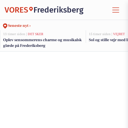
VORES
Frederiksberg
Seneste nyt ›
13 timer siden |
DET SKER
15 timer siden |
VEJRET
Oplev sensommerens charme og musikalsk
Sol og stille vejr med 
glæde på Frederiksberg