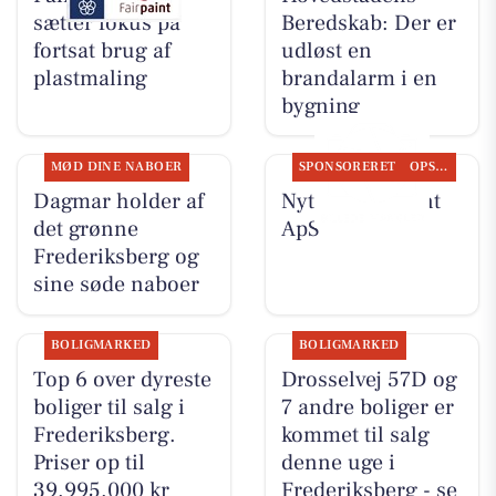
sætter fokus på
Beredskab: Der er
fortsat brug af
udløst en
plastmaling
brandalarm i en
bygning
MØD DINE NABOER
SPONSORERET
OPSLAGSTAVLEN
Dagmar holder af
Nyt fra Fairpaint
det grønne
ApS
Frederiksberg og
sine søde naboer
BOLIGMARKED
BOLIGMARKED
Top 6 over dyreste
Drosselvej 57D og
boliger til salg i
7 andre boliger er
Frederiksberg.
kommet til salg
Priser op til
denne uge i
39.995.000 kr
Frederiksberg - se