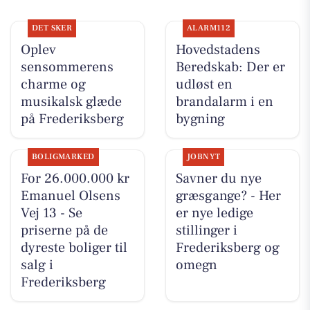
DET SKER
ALARM112
Oplev
Hovedstadens
sensommerens
Beredskab: Der er
charme og
udløst en
musikalsk glæde
brandalarm i en
på Frederiksberg
bygning
BOLIGMARKED
JOBNYT
For 26.000.000 kr
Savner du nye
Emanuel Olsens
græsgange? - Her
Vej 13 - Se
er nye ledige
priserne på de
stillinger i
dyreste boliger til
Frederiksberg og
salg i
omegn
Frederiksberg