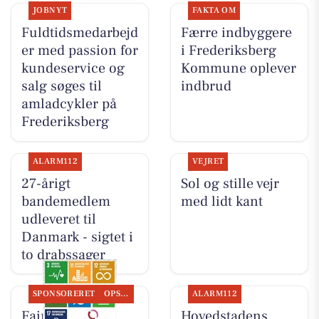
JOBNYT
FAKTA OM
Fuldtidsmedarbejd
Færre indbyggere
er med passion for
i Frederiksberg
kundeservice og
Kommune oplever
salg søges til
indbrud
amladcykler på
Frederiksberg
ALARM112
VEJRET
27-årigt
Sol og stille vejr
bandemedlem
med lidt kant
udleveret til
Danmark - sigtet i
to drabssager
SPONSORERET
OPSLAGSTAVLEN
ALARM112
Fairpaint ApS
Hovedstadens