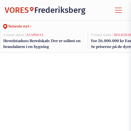
VORES
Frederiksberg
Seneste nyt ›
3 timer siden |
ALARM112
5 timer siden |
BOLIGMA
Hovedstadens Beredskab: Der er udløst en
For 26.000.000 kr Ema
brandalarm i en bygning
Se priserne på de dyres
Frederiksberg