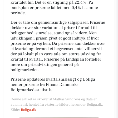
kvartalet før. Det er en stigning på 22,4%. På
landsplan er priserne faldet med 0,4% i samme
periode.
Der er tale om gennemsnitlige salgspriser. Priserne
dækker over stor variation af priser i forhold til
beliggenhed, størrelse, stand og så videre. Men
udviklingen i prisen givet et godt indtryk af hvor
priserne er på vej hen. Da priserne kun dækker over
et kvartal og dermed et begrænset antal villaer vil
der på lokalt plan være tale om større udsving fra
kvartal til kvartal. Priserne på landsplan fortæller
mere om prisudviklingen generelt på
boligmarkedet.
Priserne opdateres kvartalsmæssigt og Boliga
henter priserne fra Finans Danmarks
Boligmarkedsstatistik.
Denne artikel er skrevet af Mattias Sundroos og data er
automatisk hentet fra eksterne kilder, herunder Boliga.dk.
Kilde:
Boliga.dk