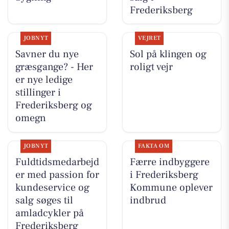
Frederiksberg
JOBNYT
VEJRET
Savner du nye
Sol på klingen og
græsgange? - Her
roligt vejr
er nye ledige
stillinger i
Frederiksberg og
omegn
JOBNYT
FAKTA OM
Fuldtidsmedarbejd
Færre indbyggere
er med passion for
i Frederiksberg
kundeservice og
Kommune oplever
salg søges til
indbrud
amladcykler på
Frederiksberg