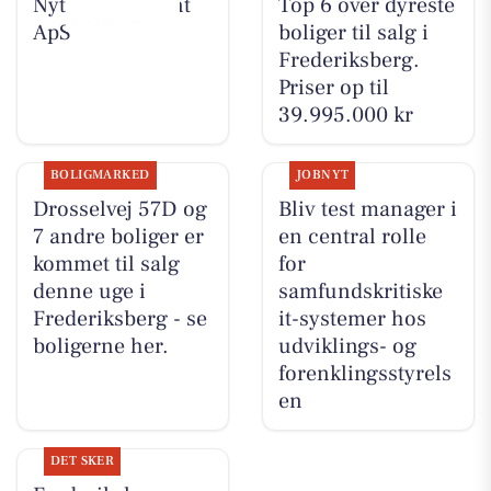
Nyt fra Fairpaint
Top 6 over dyreste
ApS
boliger til salg i
Frederiksberg.
Priser op til
39.995.000 kr
BOLIGMARKED
JOBNYT
Drosselvej 57D og
Bliv test manager i
7 andre boliger er
en central rolle
kommet til salg
for
denne uge i
samfundskritiske
Frederiksberg - se
it-systemer hos
boligerne her.
udviklings- og
forenklingsstyrels
en
DET SKER