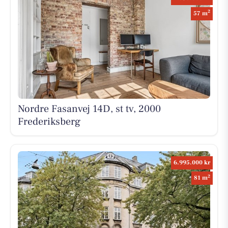
2
57 m
Nordre Fasanvej 14D, st tv, 2000
Frederiksberg
6.995.000 kr
2
81 m