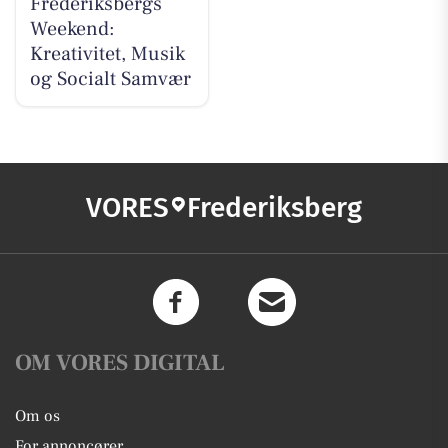
Frederiksbergs
Weekend:
Kreativitet, Musik
og Socialt Samvær
VORES
Frederiksberg
OM VORES DIGITAL
Om os
For annoncører