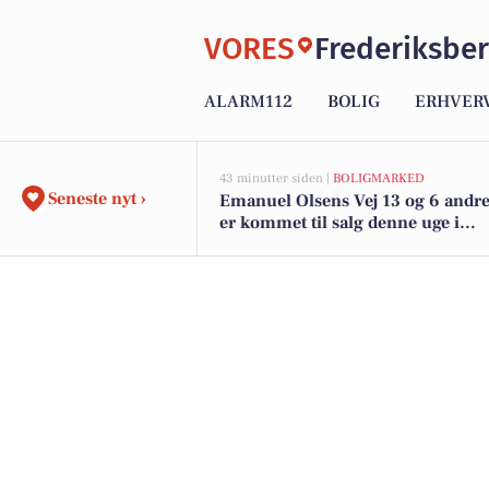
VORES
Frederiksbe
ALARM112
BOLIG
ERHVER
43 minutter siden |
BOLIGMARKED
Seneste nyt ›
Emanuel Olsens Vej 13 og 6 andre
er kommet til salg denne uge i
Frederiksberg - se boligerne her.