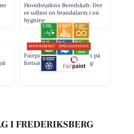
me
Hovedstadens Beredskab: Der
er udløst en brandalarm i en
bygning
SPONSORERET
OPSLAGSTAVLEN
Fairpaint ApS sætter fokus på
 på
fortsat brug af plastmaling
LG I FREDERIKSBERG