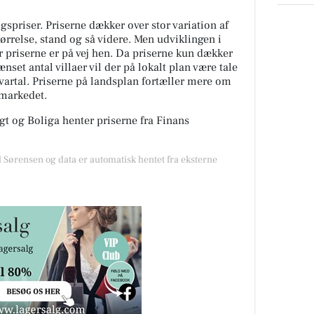
spriser. Priserne dækker over stor variation af
tørrelse, stand og så videre. Men udviklingen i
or priserne er på vej hen. Da priserne kun dækker
nset antal villaer vil der på lokalt plan være tale
kvartal. Priserne på landsplan fortæller mere om
gmarkedet.
t og Boliga henter priserne fra Finans
l Sørensen og data er automatisk hentet fra eksterne