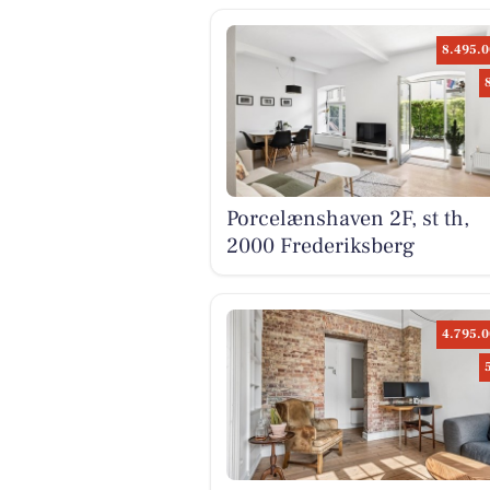
8.495.0
Porcelænshaven 2F, st th,
2000 Frederiksberg
4.795.0