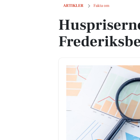
Huspriserne går op i Frederiksberg 
ARTIKLER
Fakta om
Huspriserne
Frederiks