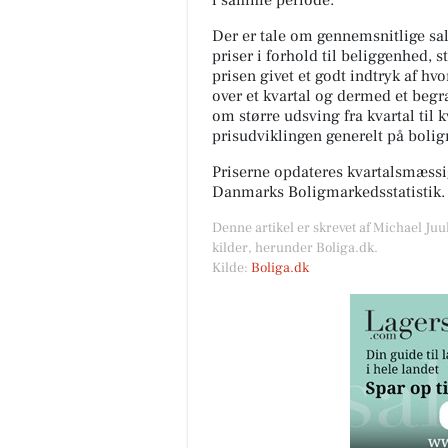
i samme periode.
Der er tale om gennemsnitlige salg
priser i forhold til beliggenhed, s
prisen givet et godt indtryk af hv
over et kvartal og dermed et begræ
om større udsving fra kvartal til 
prisudviklingen generelt på boli
Priserne opdateres kvartalsmæssig
Danmarks Boligmarkedsstatistik.
Denne artikel er skrevet af Michael Juu
kilder, herunder Boliga.dk.
Kilde:
Boliga.dk