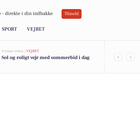
 -
direkte i din indbakke
Tilmeld
SPORT
VEJRET
8 timer siden |
VEJRET
08-08-2026 07:04
‹
›
Sol og roligt vejr med sommerbid i dag
Oplev sens
musikalsk g