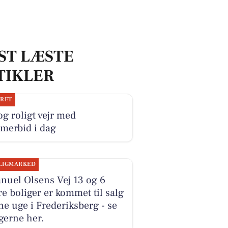
ST LÆSTE
TIKLER
JRET
og roligt vejr med
merbid i dag
LIGMARKED
nuel Olsens Vej 13 og 6
e boliger er kommet til salg
e uge i Frederiksberg - se
gerne her.