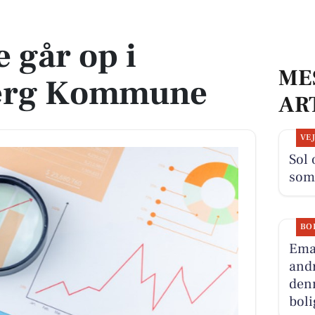
Kommune
 går op i
ME
berg Kommune
AR
VE
Sol 
som
BO
Ema
andr
denn
boli