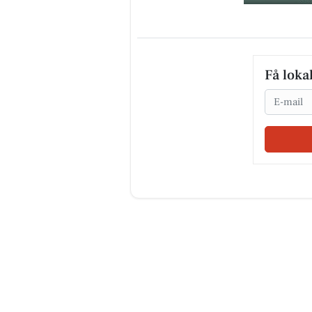
Få loka
Email