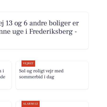
 13 og 6 andre boliger er
nne uge i Frederiksberg -
VEJRET
 i
Sol og roligt vejr med
nde
sommerbid i dag
ALARM112