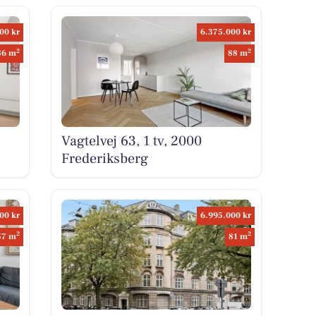
00 kr
6.375.000 kr
2
2
86 m
88 m
Vagtelvej 63, 1 tv, 2000
Frederiksberg
00 kr
6.995.000 kr
2
2
57 m
81 m