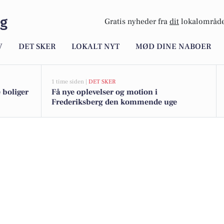
rg
Gratis nyheder fra
dit
lokalområde
V
DET SKER
LOKALT NYT
MØD DINE NABOER
1 time siden |
DET SKER
 boliger
Få nye oplevelser og motion i
Frederiksberg den kommende uge