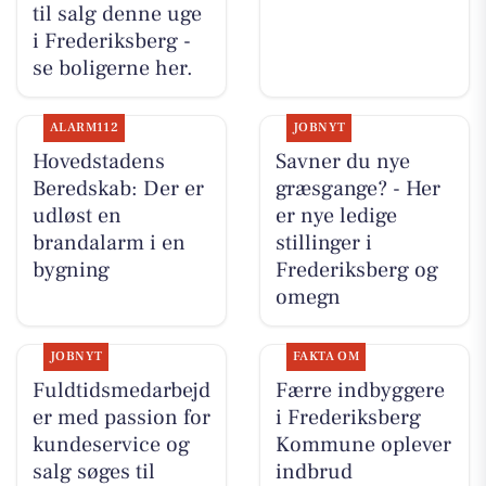
til salg denne uge
i Frederiksberg -
se boligerne her.
ALARM112
JOBNYT
Hovedstadens
Savner du nye
Beredskab: Der er
græsgange? - Her
udløst en
er nye ledige
brandalarm i en
stillinger i
bygning
Frederiksberg og
omegn
JOBNYT
FAKTA OM
Fuldtidsmedarbejd
Færre indbyggere
er med passion for
i Frederiksberg
kundeservice og
Kommune oplever
salg søges til
indbrud