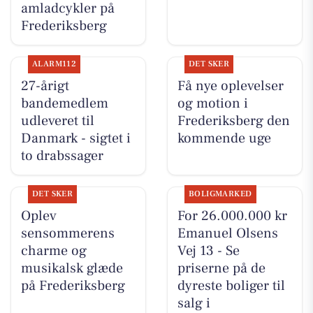
amladcykler på
Frederiksberg
ALARM112
DET SKER
27-årigt
Få nye oplevelser
bandemedlem
og motion i
udleveret til
Frederiksberg den
Danmark - sigtet i
kommende uge
to drabssager
DET SKER
BOLIGMARKED
Oplev
For 26.000.000 kr
sensommerens
Emanuel Olsens
charme og
Vej 13 - Se
musikalsk glæde
priserne på de
på Frederiksberg
dyreste boliger til
salg i