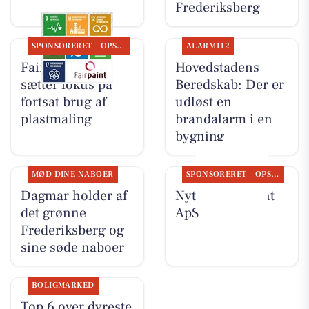
Frederiksberg
SPONSORERET
OPSLAGSTAVLEN
ALARM112
Fairpaint ApS
Hovedstadens
sætter fokus på
Beredskab: Der er
fortsat brug af
udløst en
plastmaling
brandalarm i en
bygning
MØD DINE NABOER
SPONSORERET
OPSLAGSTAVLEN
Dagmar holder af
Nyt fra Fairpaint
det grønne
ApS
Frederiksberg og
sine søde naboer
BOLIGMARKED
Top 6 over dyreste