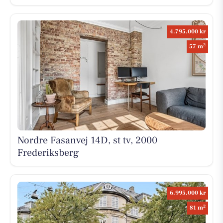
4.795.000 kr
2
57 m
Nordre Fasanvej 14D, st tv, 2000
Frederiksberg
6.995.000 kr
2
81 m