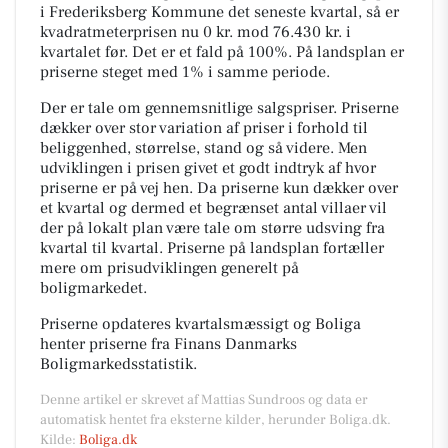
i Frederiksberg Kommune det seneste kvartal, så er
kvadratmeterprisen nu 0 kr. mod 76.430 kr. i
kvartalet før. Det er et fald på 100%. På landsplan er
priserne steget med 1% i samme periode.
Der er tale om gennemsnitlige salgspriser. Priserne
dækker over stor variation af priser i forhold til
beliggenhed, størrelse, stand og så videre. Men
udviklingen i prisen givet et godt indtryk af hvor
priserne er på vej hen. Da priserne kun dækker over
et kvartal og dermed et begrænset antal villaer vil
der på lokalt plan være tale om større udsving fra
kvartal til kvartal. Priserne på landsplan fortæller
mere om prisudviklingen generelt på
boligmarkedet.
Priserne opdateres kvartalsmæssigt og Boliga
henter priserne fra Finans Danmarks
Boligmarkedsstatistik.
Denne artikel er skrevet af Mattias Sundroos og data er
automatisk hentet fra eksterne kilder, herunder Boliga.dk.
Kilde:
Boliga.dk