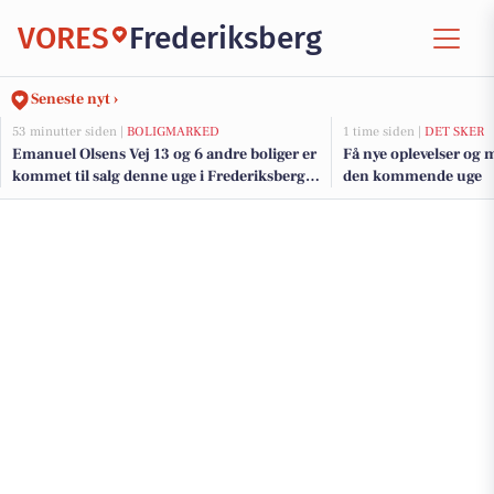
VORES
Frederiksberg
Seneste nyt ›
53 minutter siden |
BOLIGMARKED
1 time siden |
DET SKER
Emanuel Olsens Vej 13 og 6 andre boliger er
Få nye oplevelser og 
kommet til salg denne uge i Frederiksberg -
den kommende uge
se boligerne her.