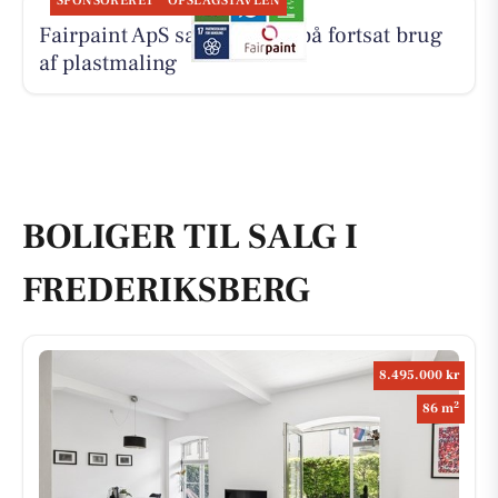
SPONSORERET
OPSLAGSTAVLEN
Fairpaint ApS sætter fokus på fortsat brug
af plastmaling
BOLIGER TIL SALG I
FREDERIKSBERG
8.495.000 kr
2
86 m