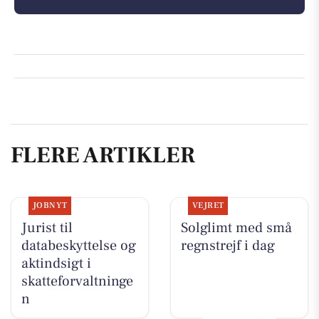
FLERE ARTIKLER
JOBNYT
VEJRET
Jurist til
Solglimt med små
databeskyttelse og
regnstrejf i dag
aktindsigt i
skatteforvaltninge
n