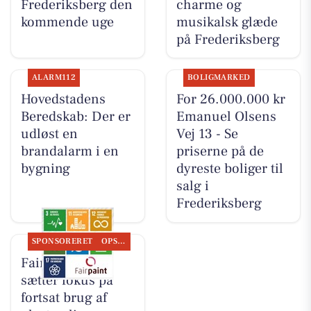
Frederiksberg den
charme og
kommende uge
musikalsk glæde
på Frederiksberg
ALARM112
BOLIGMARKED
Hovedstadens
For 26.000.000 kr
Beredskab: Der er
Emanuel Olsens
udløst en
Vej 13 - Se
brandalarm i en
priserne på de
bygning
dyreste boliger til
salg i
Frederiksberg
SPONSORERET
OPSLAGSTAVLEN
Fairpaint ApS
sætter fokus på
fortsat brug af