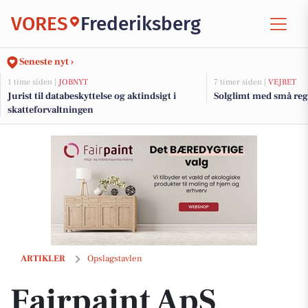
VORES
Frederiksberg
Seneste nyt ›
1 time siden |
JOBNYT
7 timer siden |
VEJRET
Jurist til databeskyttelse og aktindsigt i
Solglimt med små regn
skatteforvaltningen
Fairpaint ApS introducerer Volvox feineErde Cleboo Lerpuds for bæ
ARTIKLER
Opslagstavlen
Fairpaint ApS