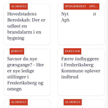
ALARM112
SPONSORERET
OPSLAGSTAVLEN
Hovedstadens
Nyt fra Fairpaint
Beredskab: Der er
ApS
udløst en
brandalarm i en
bygning
JOBNYT
FAKTA OM
Savner du nye
Færre indbyggere
græsgange? - Her
i Frederiksberg
er nye ledige
Kommune oplever
stillinger i
indbrud
Frederiksberg og
omegn
ALARM112
ALARM112