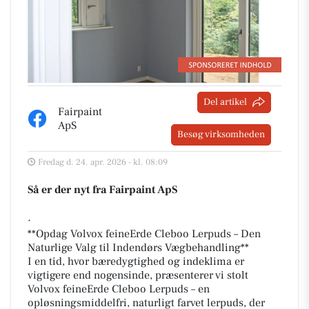
Del artikel
Fairpaint
ApS
Besøg virksomheden
Fredag d. 24. apr. 2026 - kl. 08:09
Så er der nyt fra Fairpaint ApS
·
**Opdag Volvox feineErde Cleboo Lerpuds – Den
Naturlige Valg til Indendørs Vægbehandling**
I en tid, hvor bæredygtighed og indeklima er
vigtigere end nogensinde, præsenterer vi stolt
Volvox feineErde Cleboo Lerpuds – en
opløsningsmiddelfri, naturligt farvet lerpuds, der