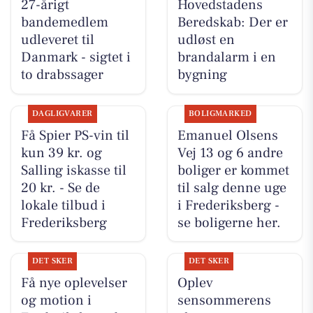
27-årigt
Hovedstadens
bandemedlem
Beredskab: Der er
udleveret til
udløst en
Danmark - sigtet i
brandalarm i en
to drabssager
bygning
DAGLIGVARER
BOLIGMARKED
Få Spier PS-vin til
Emanuel Olsens
kun 39 kr. og
Vej 13 og 6 andre
Salling iskasse til
boliger er kommet
20 kr. - Se de
til salg denne uge
lokale tilbud i
i Frederiksberg -
Frederiksberg
se boligerne her.
DET SKER
DET SKER
Få nye oplevelser
Oplev
og motion i
sensommerens