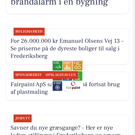
brandalarm i en bygning
BOLIGMARKED
For 26.000.000 kr Emanuel Olsens Vej 13 -
Se priserne på de dyreste boliger til salg i
Frederiksberg
SPONSORERET
OPSLAGSTAVLEN
Fairpaint ApS sætter fokus på fortsat brug
af plastmaling
JOBNYT
Savner du nye græsgange? - Her er nye