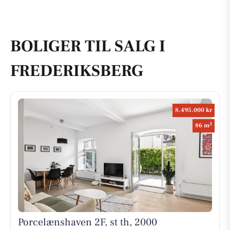
BOLIGER TIL SALG I
FREDERIKSBERG
8.495.000 kr
2
86 m
Porcelænshaven 2F, st th, 2000