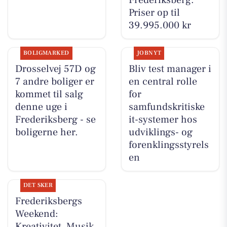
Priser op til
39.995.000 kr
BOLIGMARKED
JOBNYT
Drosselvej 57D og
Bliv test manager i
7 andre boliger er
en central rolle
kommet til salg
for
denne uge i
samfundskritiske
Frederiksberg - se
it-systemer hos
boligerne her.
udviklings- og
forenklingsstyrels
en
DET SKER
Frederiksbergs
Weekend:
Kreativitet, Musik