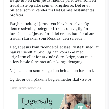
Ifølge Biblen kom Jesus ridende på et æsel som en
fredsfyrste og ikke som en krigsherre.
Dét er et
billede, som vi kender fra Det Gamle Testamentes
profeter.
Før Jesu indtog i Jerusalem blev han salvet. Og
denne salvning betegner kirken som vigtig for
forståelsen af Jesus, fordi det er her, han for alvor
træder i karakter som Messias
(den salvede).
Det, at Jesus kom ridende på et æsel, viste tilmed, at
han var sendt af Gud. Og han kom ikke med
krigslarm eller for at vinde deres krige, som man
ellers havde forventet af en konge dengang.
Nej, han kom som konge i en helt anden forstand.
Og det er det, påskens begivenheder skal vise os.
Kilde: Kristendom.dk