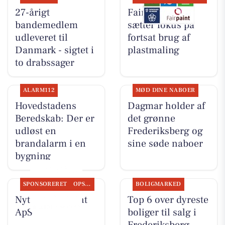
27-årigt
Fairpaint ApS
bandemedlem
sætter fokus på
udleveret til
fortsat brug af
Danmark - sigtet i
plastmaling
to drabssager
ALARM112
MØD DINE NABOER
Hovedstadens
Dagmar holder af
Beredskab: Der er
det grønne
udløst en
Frederiksberg og
brandalarm i en
sine søde naboer
bygning
SPONSORERET
OPSLAGSTAVLEN
BOLIGMARKED
Nyt fra Fairpaint
Top 6 over dyreste
ApS
boliger til salg i
Frederiksberg.