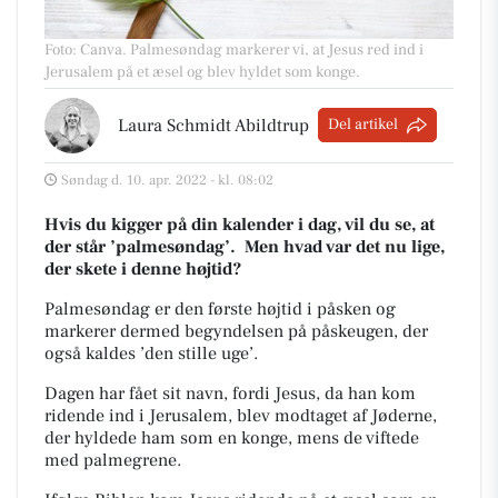
Foto: Canva
.
Palmesøndag markerer vi, at Jesus red ind i
Jerusalem på et æsel og blev hyldet som konge.
Laura Schmidt Abildtrup
Del artikel
Søndag d. 10. apr. 2022 - kl. 08:02
Hvis du kigger på din kalender i dag, vil du se, at
der står ’palmesøndag’.
Men hvad var det nu lige,
der skete i denne højtid?
Palmesøndag er den første højtid i påsken og
markerer dermed begyndelsen på påskeugen, der
også
kaldes ’den stille uge’.
Dagen har fået sit navn, fordi Jesus, da han kom
ridende ind i Jerusalem, blev modtaget af
Jøderne,
der hyldede ham som en konge, mens de viftede
med palmegrene.