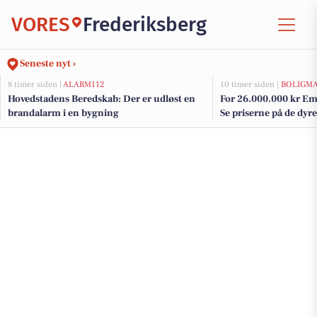
VORES
Frederiksberg
Seneste nyt ›
8 timer siden |
ALARM112
10 timer siden |
BOLIGM
Hovedstadens Beredskab: Der er udløst en
For 26.000.000 kr Ema
brandalarm i en bygning
Se priserne på de dyres
Frederiksberg