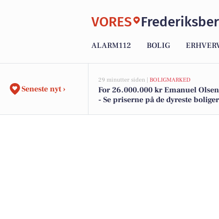
VORES
Frederiksbe
ALARM112
BOLIG
ERHVER
29 minutter siden |
BOLIGMARKED
Seneste nyt ›
For 26.000.000 kr Emanuel Olsens
- Se priserne på de dyreste boliger 
Frederiksberg