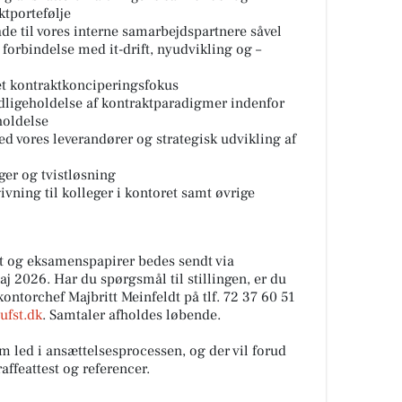
ktportefølje
de til vores interne samarbejdspartnere såvel
forbindelse med it-drift, nyudvikling og –
et kontraktkonciperingsfokus
dligeholdelse af kontraktparadigmer indenfor
holdelse
d vores leverandører og strategisk udvikling af
er og tvistløsning
ivning til kolleger i kontoret samt øvrige
t og eksamenspapirer bedes sendt via
j 2026. Har du spørgsmål til stillingen, er du
ontorchef Majbritt Meinfeldt på tlf. 72 37 60 51
ufst.dk
. Samtaler afholdes løbende.
m led i ansættelsesprocessen, og der vil forud
affeattest og referencer.