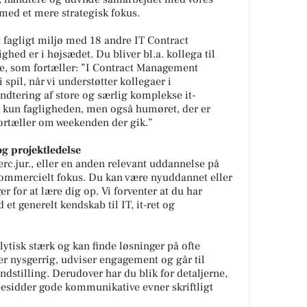
med et mere strategisk fokus.
t fagligt miljø med 18 andre IT Contract
hed er i højsædet. Du bliver bl.a. kollega til
e, som fortæller
: ”I Contract Management
i spil, når vi understøtter kollegaer i
ndtering af store og særlig komplekse it-
ke kun fagligheden, men også humøret, der er
 fortæller om weekenden der gik.”
og projektledelse
rc.jur., eller en anden relevant uddannelse på
ommercielt fokus. Du kan være nyuddannet eller
er for at lære dig op. Vi forventer at du har
t generelt kendskab til IT, it-ret og
alytisk stærk og kan finde løsninger på ofte
er nysgerrig, udviser engagement og går til
dstilling. Derudover har du blik for detaljerne,
besidder gode kommunikative evner skriftligt