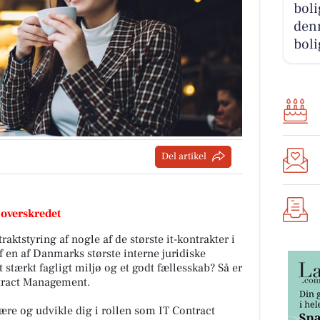
boli
denn
boli
Del artikel
 overskredet
raktstyring af nogle af de største it-kontrakter i
 en af Danmarks største interne juridiske
stærkt fagligt miljø og et godt fællesskab? Så er
ntract Management
.
lære og udvikle dig i rollen som IT Contract