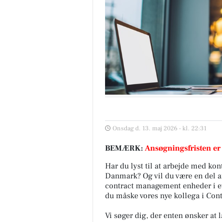
Onsdag d. 13. maj 2026 - kl. 22:31
BEMÆRK:
Ansøgningsfristen er
Har du lyst til at arbejde med kont
Danmark? Og vil du være en del af
contract management enheder i et 
du måske vores nye kollega i Co
Vi søger dig, der enten ønsker at 