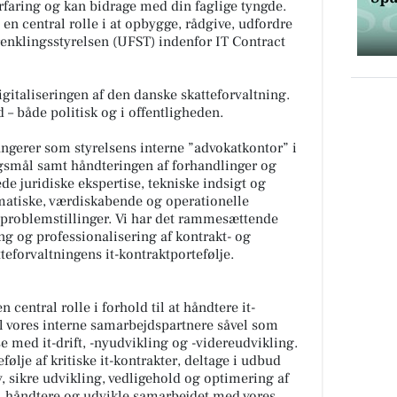
rfaring og kan bidrage med din faglige tyngde.
en central rolle i at opbygge, rådgive, udfordre
renklingsstyrelsen (UFST) indenfor IT Contract
igitaliseringen af den danske skatteforvaltning.
 – både politisk og i offentligheden.
ngerer som styrelsens interne ”advokatkontor” i
ørgsmål samt håndteringen af forhandlinger og
de juridiske ekspertise, tekniske indsigt og
gmatiske, værdiskabende og operationelle
 problemstillinger. Vi har det rammesættende
ng og professionalisering af kontrakt- og
teforvaltningens it-kontraktportefølje.
central rolle i forhold til at håndtere it-
l vores interne samarbejdspartnere såvel som
e med it-drift, -nyudvikling og -videreudvikling.
følje af kritiske it-kontrakter, deltage i udbud
, sikre udvikling, vedligehold og optimering af
, håndtere og udvikle samarbejdet med vores