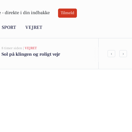
 -
direkte i din indbakke
Tilmeld
SPORT
VEJRET
8 timer siden |
VEJRET
06-08-2026 08:41
‹
›
Sol på klingen og roligt vejr
Fuldtidsmed
kundeservice
på Frederik