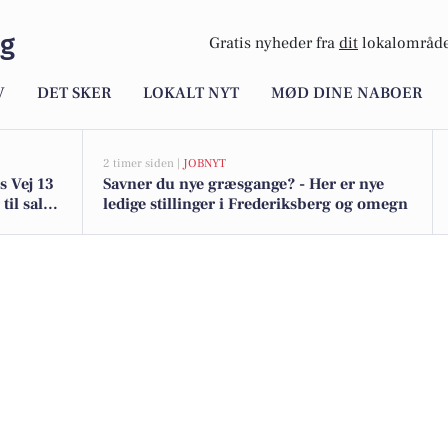
rg
Gratis nyheder fra
dit
lokalområde
V
DET SKER
LOKALT NYT
MØD DINE NABOER
2 timer siden |
JOBNYT
 Vej 13
Savner du nye græsgange? - Her er nye
til salg i
ledige stillinger i Frederiksberg og omegn