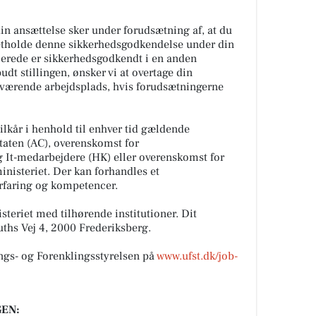
n ansættelse sker under forudsætning af, at du
tholde denne sikkerhedsgodkendelse under din
allerede er sikkerhedsgodkendt i en anden
udt stillingen, ønsker vi at overtage din
værende arbejdsplads, hvis forudsætningerne
lkår i henhold til enhver tid gældende
taten (AC), overenskomst for
g It-medarbejdere (HK) eller overenskomst for
inisteriet. Der kan forhandles et
erfaring og kompetencer.
teriet med tilhørende institutioner. Dit
ths Vej 4, 2000 Frederiksberg.
ngs- og Forenklingsstyrelsen på
www.ufst.dk/job-
EN: