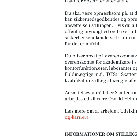
Dato for opstart er efter aftale.
Du skal være opmærksom på, at di
kan sikkerhedsgodkendes og opre
ansættelse i stillingen. Hvis du 
offentlig myndighed og bliver tilb
sikkerhedsgodkendelse fra din nu
for det er opfyldt.
Du bliver ansat på overenskomstvi
overenskomst for akademikere i s
kontorfunktionærer, laboranter o
Fuldmægtige m.fl. (DTS) i Skattem
kvalifikationstillæg afhængig af 
Ansættelsesområdet er Skatteminis
arbejdssted vil være Osvald Helmu
Læs mere om at arbejde i Udvikli
og-karriere
INFORMATIONER OM STILLING