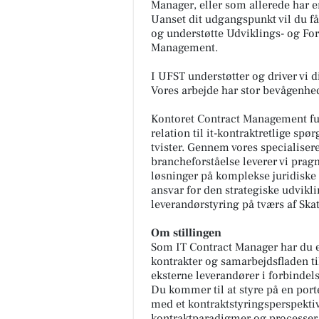
Manager, eller som allerede har e
Uanset dit udgangspunkt vil du få 
og understøtte Udviklings- og Fo
Management.
I UFST understøtter og driver vi d
Vores arbejde har stor bevågenhed
Kontoret
Contract Management
fu
relation til it-kontraktretlige sp
tvister. Gennem vores specialisere
brancheforståelse leverer vi pra
løsninger på komplekse juridiske
ansvar for den strategiske udvikli
leverandørstyring på tværs af Skat
Om stillingen
Som IT Contract Manager har du en 
kontrakter og samarbejdsfladen ti
eksterne leverandører i forbindels
Du kommer til at styre på en porte
med et kontraktstyringsperspektiv
kontraktparadigmer og processer