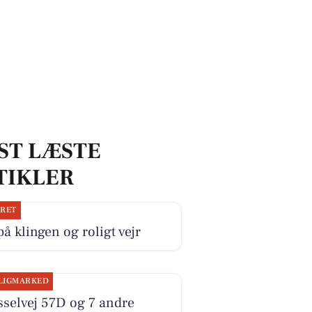
ST LÆSTE
TIKLER
JRET
på klingen og roligt vejr
LIGMARKED
selvej 57D og 7 andre