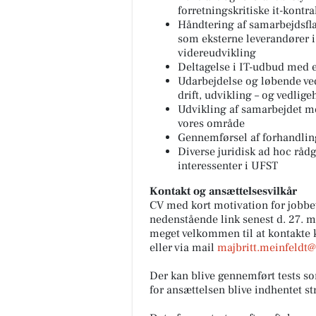
forretningskritiske it-kontra
Håndtering af samarbejdsfla
som eksterne leverandører i 
videreudvikling
Deltagelse i IT-udbud med 
Udarbejdelse og løbende ve
drift, udvikling – og vedlige
Udvikling af samarbejdet me
vores område
Gennemførsel af forhandling
Diverse juridisk ad hoc rådg
interessenter i UFST
Kontakt og ansættelsesvilkår
CV med kort motivation for jobbe
nedenstående link senest d. 27. ma
meget velkommen til at kontakte k
eller via mail
majbritt.meinfeldt@
Der kan blive gennemført tests so
for ansættelsen blive indhentet str