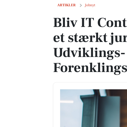
Bliv IT Contract Manager i et stærkt j
ARTIKLER
Jobnyt
Bliv IT Con
et stærkt ju
Udviklings-
Forenklings