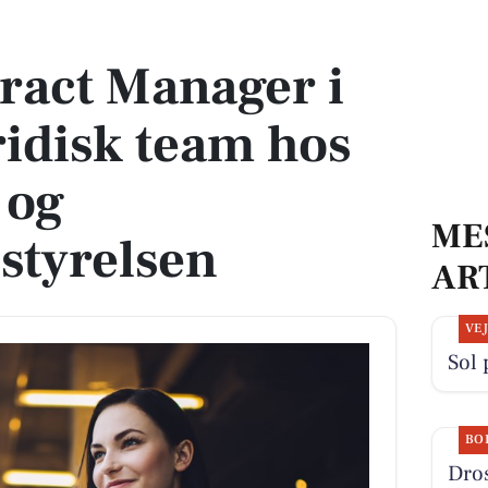
uridisk team hos Udviklings- og Forenklingsstyrelsen
tract Manager i
ridisk team hos
 og
ME
styrelsen
AR
VE
Sol 
BO
Dros