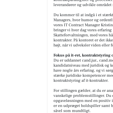
leverandører og udvikle området 
Du kommer til at indgå i et stærk
Managers, hvor humor og ordentlig
vores IT Contract Manager Kristin
bringer vi hver dag vores erfaring 
Skatteforvaltningen, med vores hå
kontrakter. På kontoret er det ik
højt, når vi udveksler viden eller
Fokus på it-ret, kontraktstyring 
Du er uddannet cand.jur., cand.me
kandidatniveau med juridisk og k
have nogle års erfaring, og vi sørg
stærke juridiske kompetencer med e
kontraktstyring af it-kontrakter.
For stillingen gælder, at du er an
vanskelige problemstillinger. Du 
opgaveløsningen med en positiv in
er en udpræget holdspiller samt 
såvel som mundtligt.