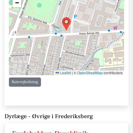
−
Leaflet
|
©
OpenStreetMap
contributors
Rutevejledning
Dyrlæge - Øvrige i Frederiksberg