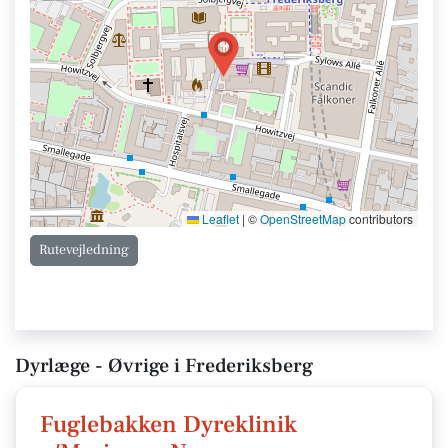
Leaflet
|
©
OpenStreetMap
contributors
Rutevejledning
Dyrlæge - Øvrige i Frederiksberg
Fuglebakken Dyreklinik