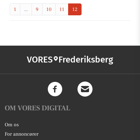
1
...
9
10
11
12
VORES
Frederiksberg
OM VORES DIGITAL
Om os
For annoncører