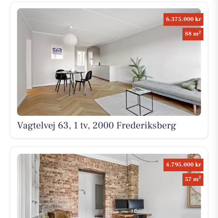
6.375.000 kr
2
88 m
Vagtelvej 63, 1 tv, 2000 Frederiksberg
4.795.000 kr
2
57 m