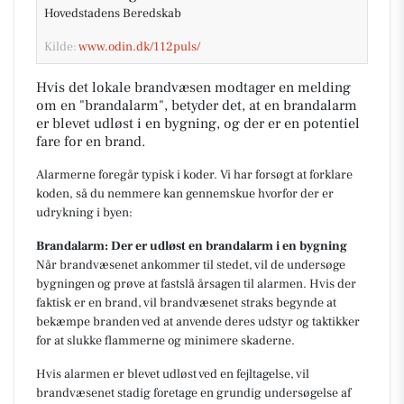
Hovedstadens Beredskab
Kilde:
www.odin.dk/112puls/
Hvis det lokale brandvæsen modtager en melding
om en "brandalarm", betyder det, at en brandalarm
er blevet udløst i en bygning, og der er en potentiel
fare for en brand.
Alarmerne foregår typisk i koder. Vi har forsøgt at forklare
koden, så du nemmere kan gennemskue hvorfor der er
udrykning i byen:
Brandalarm: Der er udløst en brandalarm i en bygning
Når brandvæsenet ankommer til stedet, vil de undersøge
bygningen og prøve at fastslå årsagen til alarmen. Hvis der
faktisk er en brand, vil brandvæsenet straks begynde at
bekæmpe branden ved at anvende deres udstyr og taktikker
for at slukke flammerne og minimere skaderne.
Hvis alarmen er blevet udløst ved en fejltagelse, vil
brandvæsenet stadig foretage en grundig undersøgelse af