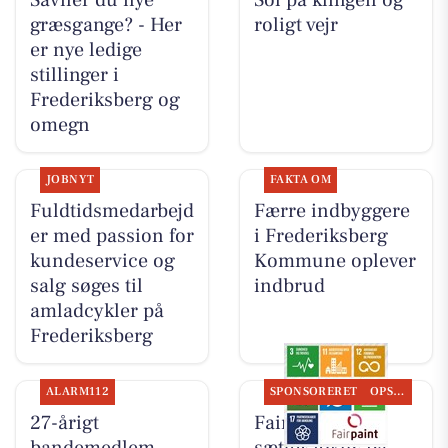
Savner du nye
Sol på klingen og
græsgange? - Her
roligt vejr
er nye ledige
stillinger i
Frederiksberg og
omegn
JOBNYT
FAKTA OM
Fuldtidsmedarbejd
Færre indbyggere
er med passion for
i Frederiksberg
kundeservice og
Kommune oplever
salg søges til
indbrud
amladcykler på
Frederiksberg
ALARM112
SPONSORERET
OPSLAGSTAVLEN
27-årigt
Fairpaint ApS
bandemedlem
sætter fokus på