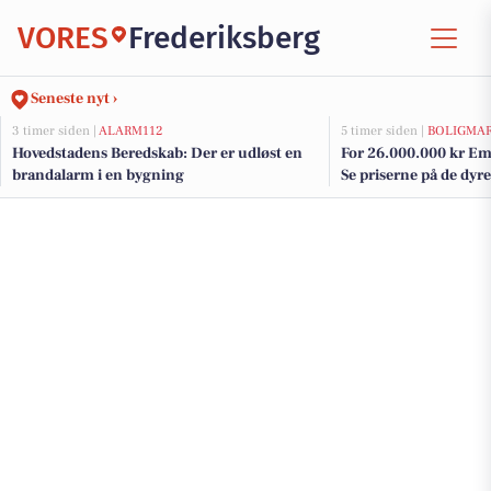
VORES
Frederiksberg
Seneste nyt ›
3 timer siden |
ALARM112
5 timer siden |
BOLIGMA
Hovedstadens Beredskab: Der er udløst en
For 26.000.000 kr Ema
brandalarm i en bygning
Se priserne på de dyres
Frederiksberg