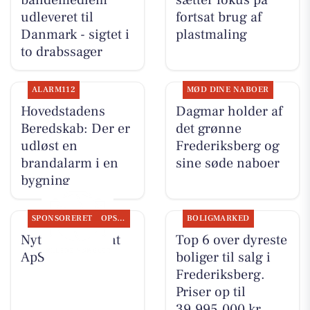
udleveret til
fortsat brug af
Danmark - sigtet i
plastmaling
to drabssager
ALARM112
MØD DINE NABOER
Hovedstadens
Dagmar holder af
Beredskab: Der er
det grønne
udløst en
Frederiksberg og
brandalarm i en
sine søde naboer
bygning
SPONSORERET
OPSLAGSTAVLEN
BOLIGMARKED
Nyt fra Fairpaint
Top 6 over dyreste
ApS
boliger til salg i
Frederiksberg.
Priser op til
39.995.000 kr