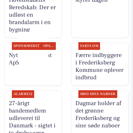
Hovedstadens
styrer dagen
Beredskab: Der er
udløst en
brandalarm i en
bygning
SPONSORERET
OPSLAGSTAVLEN
FAKTA OM
Nyt fra Fairpaint
Færre indbyggere
ApS
i Frederiksberg
Kommune oplever
indbrud
ALARM112
MØD DINE NABOER
27-årigt
Dagmar holder af
bandemedlem
det grønne
udleveret til
Frederiksberg og
Danmark - sigtet i
sine søde naboer
to drabssager