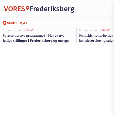
VORES
Frederiksberg
Seneste nyt ›
6 timer siden |
JOBNYT
8 timer siden |
JOBNYT
Savner du nye græsgange? - Her er nye
Fuldtidsmedarbejder 
ledige stillinger i Frederiksberg og omegn
kundeservice og salg 
på Frederiksberg