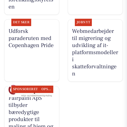
en
DET SKER
JOBNYT
Udforsk
Webmedarbejder
paraderuten med
til migrering og
Copenhagen Pride
udvikling af it-
platformsmodeller
i
skatteforvaltninge
n
SPONSORERET
OPSLAGSTAVLEN
Fairpaint ApS
tilbyder
bæredygtige
produkter til
maling af hjem og