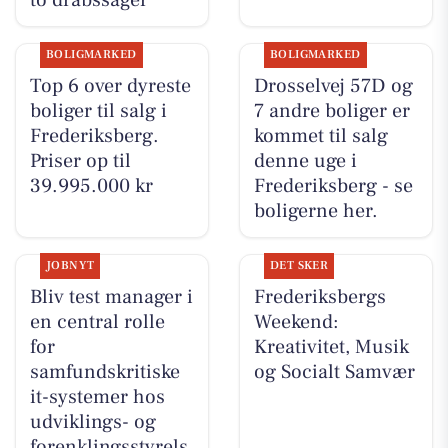
BOLIGMARKED
BOLIGMARKED
Top 6 over dyreste
Drosselvej 57D og
boliger til salg i
7 andre boliger er
Frederiksberg.
kommet til salg
Priser op til
denne uge i
39.995.000 kr
Frederiksberg - se
boligerne her.
JOBNYT
DET SKER
Bliv test manager i
Frederiksbergs
en central rolle
Weekend:
for
Kreativitet, Musik
samfundskritiske
og Socialt Samvær
it-systemer hos
udviklings- og
forenklingsstyrels