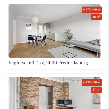
6.375.000 kr
2
88 m
Vagtelvej 63, 1 tv, 2000 Frederiksberg
4.795.000 kr
2
57 m