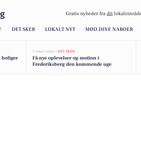
rg
Gratis nyheder fra
dit
lokalområde
V
DET SKER
LOKALT NYT
MØD DINE NABOER
3 timer siden |
DET SKER
 boliger
Få nye oplevelser og motion i
Frederiksberg den kommende uge