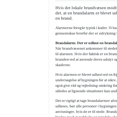
Hvis det lokale brandvæsen modt
det, at en brandalarm er blevet ud
en brand.
Alarmerne foregår typisk i koder. Vi h
gennemskue hvorfor der er udrykning i
Brandalarm: Der er udløst en branda
Når brandvæsenet ankommer til stedet,
til alarmen. Hvis der faktisk er en br
branden ved at anvende deres udstyr o
skaderne.
Hvis alarmen er blevet udløst ved en fe
undersøgelse af bygningen for at sikre, 
også give råd og vejledning omkring fo
således at lignende situationer kan und
Det er vigtigt at tage brandalarmer alvo
udløses, bør alle personer i bygningen
anvisninger, hvis de er til stede. Bran