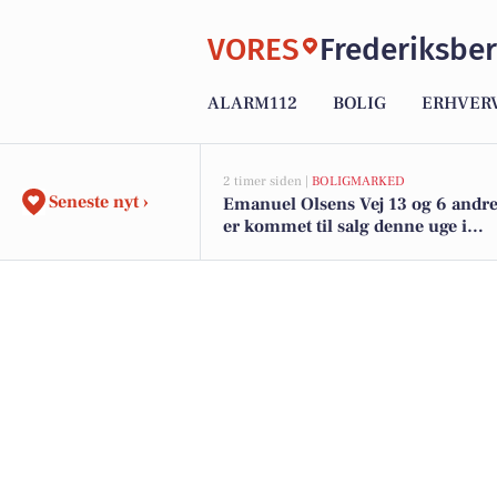
VORES
Frederiksbe
ALARM112
BOLIG
ERHVER
2 timer siden |
BOLIGMARKED
Seneste nyt ›
Emanuel Olsens Vej 13 og 6 andre
er kommet til salg denne uge i
Frederiksberg - se boligerne her.