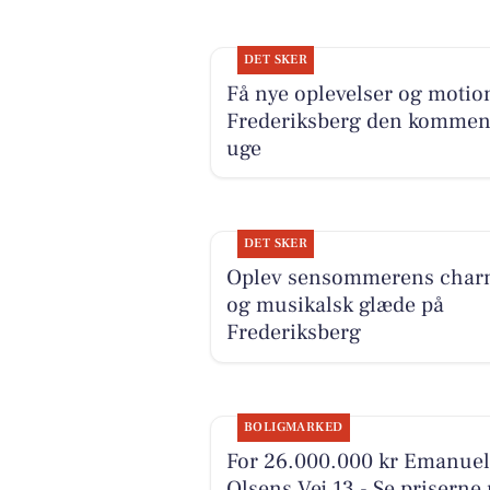
DET SKER
Få nye oplevelser og motion
Frederiksberg den komme
uge
DET SKER
Oplev sensommerens char
og musikalsk glæde på
Frederiksberg
BOLIGMARKED
For 26.000.000 kr Emanuel
Olsens Vej 13 - Se priserne