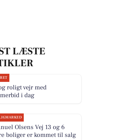
ST LÆSTE
TIKLER
JRET
og roligt vejr med
merbid i dag
LIGMARKED
nuel Olsens Vej 13 og 6
e boliger er kommet til salg