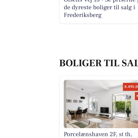
de dyreste boliger til salg i
Frederiksberg
BOLIGER TIL SA
8.495.0
Porcelænshaven 2F, st th,