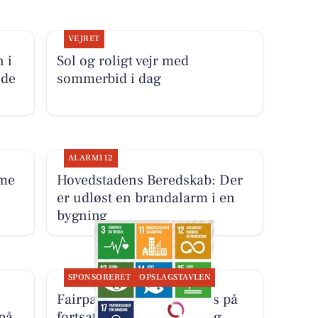
VEJRET
 i
Sol og roligt vejr med
nde
sommerbid i dag
ALARM112
me
Hovedstadens Beredskab: Der
er udløst en brandalarm i en
bygning
SPONSORERET
OPSLAGSTAVLEN
Fairpaint ApS sætter fokus på
 på
fortsat brug af plastmaling