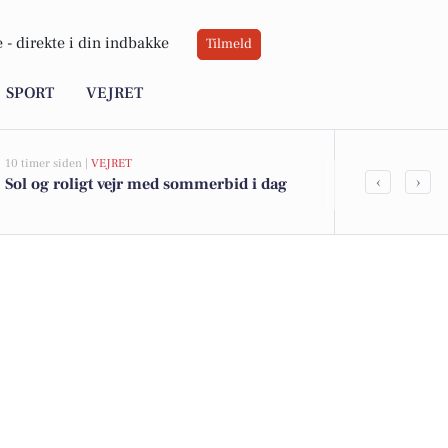
 -
direkte i din indbakke
Tilmeld
SPORT
VEJRET
10 timer siden |
VEJRET
08-08-2026 07:04
‹
›
Sol og roligt vejr med sommerbid i dag
Oplev sens
musikalsk g