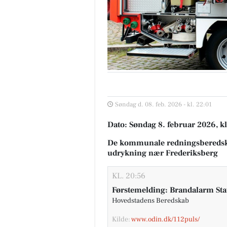
Søndag d. 08. feb. 2026 - kl. 22:01
Dato: Søndag 8. februar 2026, kl
De kommunale redningsberedsk
udrykning nær Frederiksberg
KL. 20:56
Førstemelding: Brandalarm Sta
Hovedstadens Beredskab
Kilde:
www.odin.dk/112puls/