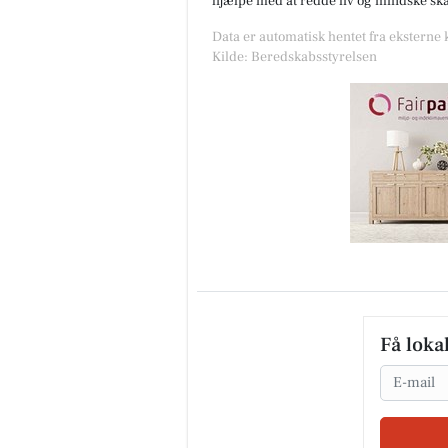
hjælpe med at redde liv og mindske skad
Data er automatisk hentet fra eksterne
Kilde: Beredskabsstyrelsen
Få loka
Email