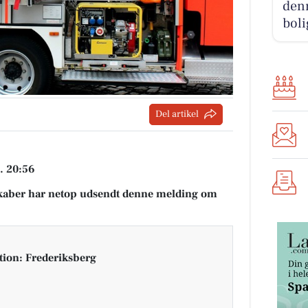
denn
boli
Del artikel
. 20:56
aber har netop udsendt denne melding om
tion: Frederiksberg