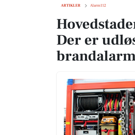
Hovedstadens Beredskab: Der er udløs
ARTIKLER
Alarm112
Hovedstade
Der er udlø
brandalarm