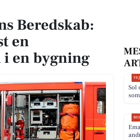
t en brandalarm i en bygning
ns Beredskab:
st en
ME
 i en bygning
AR
VE
Sol 
som
BO
Ema
andr