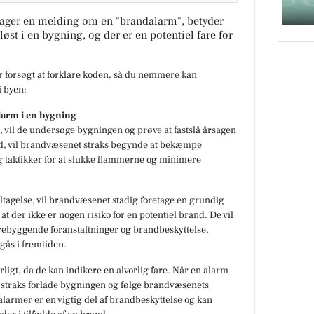
ager en melding om en "brandalarm", betyder
løst i en bygning, og der er en potentiel fare for
ar forsøgt at forklare koden, så du nemmere kan
 byen:
larm i en bygning
 vil de undersøge bygningen og prøve at fastslå årsagen
and, vil brandvæsenet straks begynde at bekæmpe
g taktikker for at slukke flammerne og minimere
jltagelse, vil brandvæsenet stadig foretage en grundig
at der ikke er nogen risiko for en potentiel brand. De vil
rebyggende foranstaltninger og brandbeskyttelse,
gås i fremtiden.
rligt, da de kan indikere en alvorlig fare. Når en alarm
 straks forlade bygningen og følge brandvæsenets
dalarmer er en vigtig del af brandbeskyttelse og kan