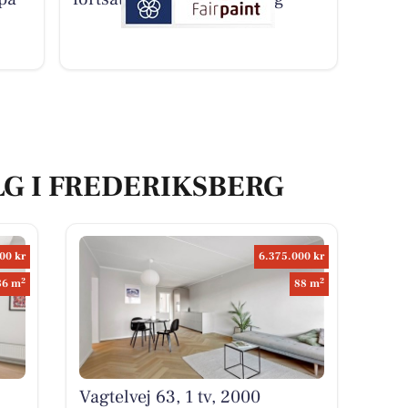
LG I FREDERIKSBERG
00 kr
6.375.000 kr
2
2
86 m
88 m
Vagtelvej 63, 1 tv, 2000