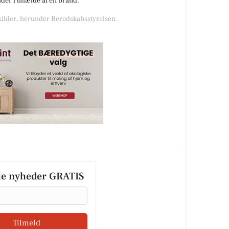
er i tilfælde af en brand.
 kilder, herunder Beredskabsstyrelsen.
le nyheder GRATIS
Tilmeld