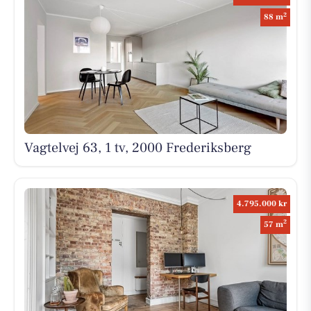
2
88 m
Vagtelvej 63, 1 tv, 2000 Frederiksberg
4.795.000 kr
2
57 m