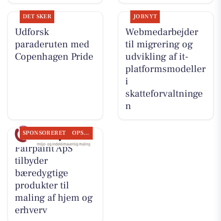
DET SKER
JOBNYT
Udforsk
Webmedarbejder
paraderuten med
til migrering og
Copenhagen Pride
udvikling af it-
platformsmodeller
i
skatteforvaltninge
n
SPONSORERET
OPSLAGSTAVLEN
Fairpaint ApS
tilbyder
bæredygtige
produkter til
maling af hjem og
erhverv