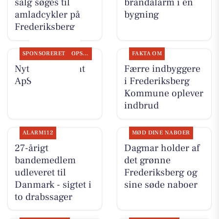
salg søges til
brandalarm i en
amladcykler på
bygning
Frederiksberg
SPONSORERET
OPSLAGSTAVLEN
FAKTA OM
Nyt fra Fairpaint
Færre indbyggere
ApS
i Frederiksberg
Kommune oplever
indbrud
ALARM112
MØD DINE NABOER
27-årigt
Dagmar holder af
bandemedlem
det grønne
udleveret til
Frederiksberg og
Danmark - sigtet i
sine søde naboer
to drabssager