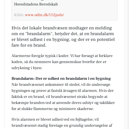
Hovedstadens Beredskab
Kilde:
www.odin.dk/112puls/
Hvis det lokale brandvæsen modtager en melding
om en "brandalarm", betyder det, at en brandalarm
er blevet udløst i en bygning, og der er en potentiel
fare for en brand.
Alarmerne foregår typisk i koder. Vi har forsøgt at forklare
koden, så du nemmere kan gennemskue hvorfor der er
udrykning i byen:
Brandalarm: Der er udløst en brandalarm i en bygning
Når brandvæsenet ankommer til stedet, vil de undersøge
bygningen og prøve at fastslå årsagen til alarmen. Hvis der
faktisk er en brand, vil brandvæsenet straks begynde at
bekæmpe branden ved at anvende deres udstyr og taktikker
for at slukke flammerne og minimere skaderne.
Hvis alarmen er blevet udløst ved en fejltagelse, vil
brandvæsenet stadig foretage en grundig undersøgelse af