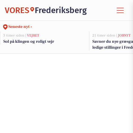
VORES
Frederiksberg
Seneste nyt ›
3 timer siden |
VEJRET
21 timer siden |
JOBNYT
Sol på klingen og roligt vejr
Savner du nye græsga
ledige stillinger i F