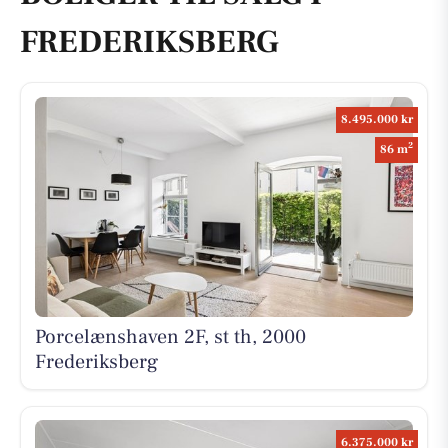
FREDERIKSBERG
8.495.000 kr
2
86 m
Porcelænshaven 2F, st th, 2000
Frederiksberg
6.375.000 kr