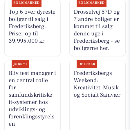
BOLIGMARKED
BOLIGMARKED
Top 6 over dyreste
Drosselvej 57D og
boliger til salg i
7 andre boliger er
Frederiksberg.
kommet til salg
Priser op til
denne uge i
39.995.000 kr
Frederiksberg - se
boligerne her.
JOBNYT
DET SKER
Bliv test manager i
Frederiksbergs
en central rolle
Weekend:
for
Kreativitet, Musik
samfundskritiske
og Socialt Samvær
it-systemer hos
udviklings- og
forenklingsstyrels
en