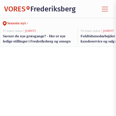
VORES
Frederiksberg
Seneste nyt ›
17 timer siden |
JOBNYT
19 timer siden |
JOBNYT
Savner du nye græsgange? - Her er nye
Fuldtidsmedarbejder 
ledige stillinger i Frederiksberg og omegn
kundeservice og salg 
på Frederiksberg