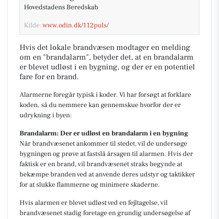
Hovedstadens Beredskab
Kilde:
www.odin.dk/112puls/
Hvis det lokale brandvæsen modtager en melding
om en "brandalarm", betyder det, at en brandalarm
er blevet udløst i en bygning, og der er en potentiel
fare for en brand.
Alarmerne foregår typisk i koder. Vi har forsøgt at forklare
koden, så du nemmere kan gennemskue hvorfor der er
udrykning i byen:
Brandalarm: Der er udløst en brandalarm i en bygning
Når brandvæsenet ankommer til stedet, vil de undersøge
bygningen og prøve at fastslå årsagen til alarmen. Hvis der
faktisk er en brand, vil brandvæsenet straks begynde at
bekæmpe branden ved at anvende deres udstyr og taktikker
for at slukke flammerne og minimere skaderne.
Hvis alarmen er blevet udløst ved en fejltagelse, vil
brandvæsenet stadig foretage en grundig undersøgelse af