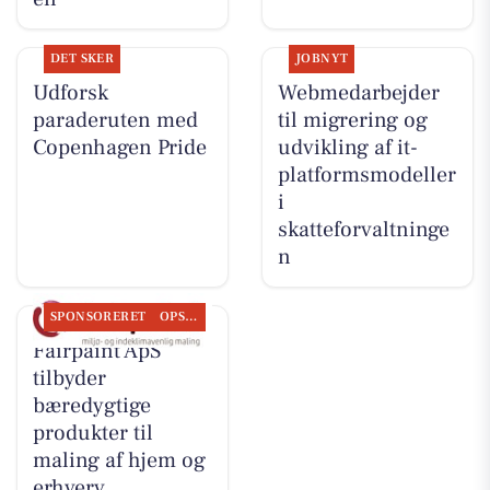
DET SKER
JOBNYT
Udforsk
Webmedarbejder
paraderuten med
til migrering og
Copenhagen Pride
udvikling af it-
platformsmodeller
i
skatteforvaltninge
n
SPONSORERET
OPSLAGSTAVLEN
Fairpaint ApS
tilbyder
bæredygtige
produkter til
maling af hjem og
erhverv