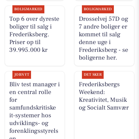
BOLIGMARKED
BOLIGMARKED
Top 6 over dyreste
Drosselvej 57D og
boliger til salg i
7 andre boliger er
Frederiksberg.
kommet til salg
Priser op til
denne uge i
39.995.000 kr
Frederiksberg - se
boligerne her.
JOBNYT
DET SKER
Bliv test manager i
Frederiksbergs
en central rolle
Weekend:
for
Kreativitet, Musik
samfundskritiske
og Socialt Samvær
it-systemer hos
udviklings- og
forenklingsstyrels
en