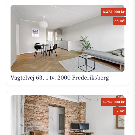
6.375.000 kr
2
88 m
Vagtelvej 63, 1 tv, 2000 Frederiksberg
4.795.000 kr
2
57 m