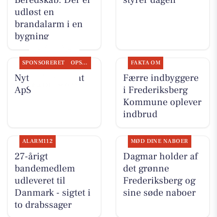
Beredskab: Der er
styrer dagen
udløst en
brandalarm i en
bygning
SPONSORERET
OPSLAGSTAVLEN
FAKTA OM
Nyt fra Fairpaint
Færre indbyggere
ApS
i Frederiksberg
Kommune oplever
indbrud
ALARM112
MØD DINE NABOER
27-årigt
Dagmar holder af
bandemedlem
det grønne
udleveret til
Frederiksberg og
Danmark - sigtet i
sine søde naboer
to drabssager