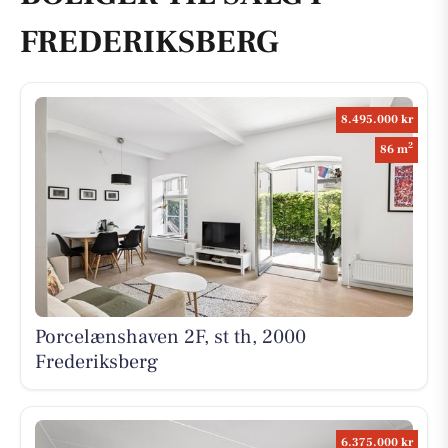
FREDERIKSBERG
8.495.000 kr
2
86 m
Porcelænshaven 2F, st th, 2000
Frederiksberg
6.375.000 kr