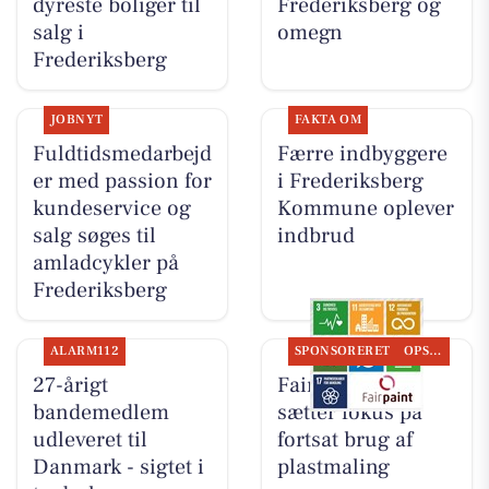
dyreste boliger til
Frederiksberg og
salg i
omegn
Frederiksberg
JOBNYT
FAKTA OM
Fuldtidsmedarbejd
Færre indbyggere
er med passion for
i Frederiksberg
kundeservice og
Kommune oplever
salg søges til
indbrud
amladcykler på
Frederiksberg
ALARM112
SPONSORERET
OPSLAGSTAVLEN
27-årigt
Fairpaint ApS
bandemedlem
sætter fokus på
udleveret til
fortsat brug af
Danmark - sigtet i
plastmaling