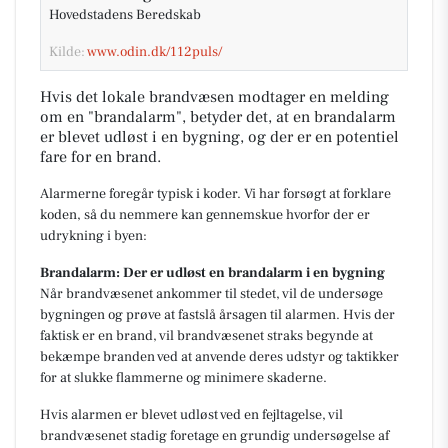
Hovedstadens Beredskab
Kilde:
www.odin.dk/112puls/
Hvis det lokale brandvæsen modtager en melding
om en "brandalarm", betyder det, at en brandalarm
er blevet udløst i en bygning, og der er en potentiel
fare for en brand.
Alarmerne foregår typisk i koder. Vi har forsøgt at forklare
koden, så du nemmere kan gennemskue hvorfor der er
udrykning i byen:
Brandalarm: Der er udløst en brandalarm i en bygning
Når brandvæsenet ankommer til stedet, vil de undersøge
bygningen og prøve at fastslå årsagen til alarmen. Hvis der
faktisk er en brand, vil brandvæsenet straks begynde at
bekæmpe branden ved at anvende deres udstyr og taktikker
for at slukke flammerne og minimere skaderne.
Hvis alarmen er blevet udløst ved en fejltagelse, vil
brandvæsenet stadig foretage en grundig undersøgelse af