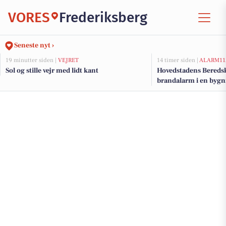
VORES
Frederiksberg
Seneste nyt ›
19 minutter siden |
VEJRET
14 timer siden |
ALARM11
Sol og stille vejr med lidt kant
Hovedstadens Beredsk
brandalarm i en bygn