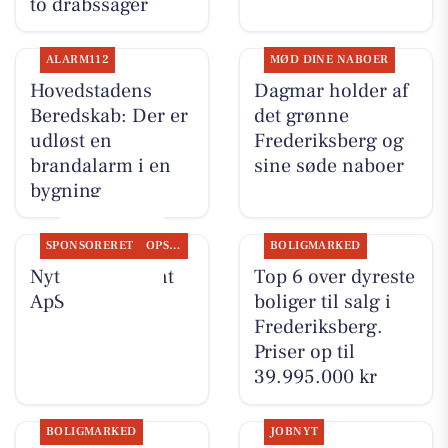
to drabssager
ALARM112
MØD DINE NABOER
Hovedstadens
Dagmar holder af
Beredskab: Der er
det grønne
udløst en
Frederiksberg og
brandalarm i en
sine søde naboer
bygning
SPONSORERET
OPSLAGSTAVLEN
BOLIGMARKED
Nyt fra Fairpaint
Top 6 over dyreste
ApS
boliger til salg i
Frederiksberg.
Priser op til
39.995.000 kr
BOLIGMARKED
JOBNYT