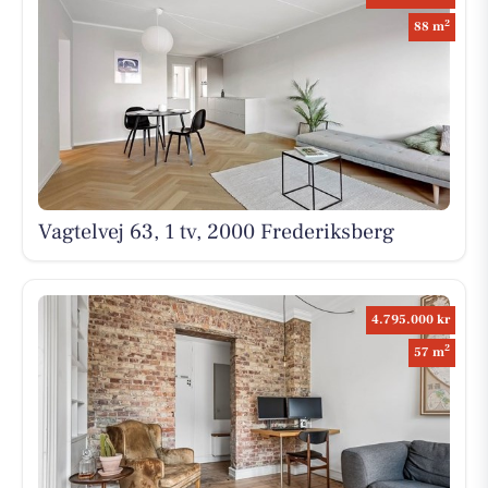
2
88 m
Vagtelvej 63, 1 tv, 2000 Frederiksberg
4.795.000 kr
2
57 m