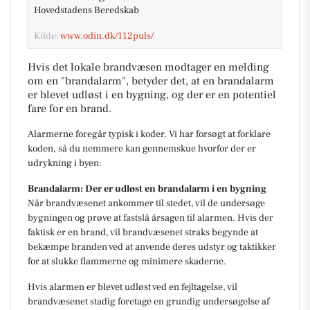
Hovedstadens Beredskab
Kilde:
www.odin.dk/112puls/
Hvis det lokale brandvæsen modtager en melding
om en "brandalarm", betyder det, at en brandalarm
er blevet udløst i en bygning, og der er en potentiel
fare for en brand.
Alarmerne foregår typisk i koder. Vi har forsøgt at forklare
koden, så du nemmere kan gennemskue hvorfor der er
udrykning i byen:
Brandalarm: Der er udløst en brandalarm i en bygning
Når brandvæsenet ankommer til stedet, vil de undersøge
bygningen og prøve at fastslå årsagen til alarmen. Hvis der
faktisk er en brand, vil brandvæsenet straks begynde at
bekæmpe branden ved at anvende deres udstyr og taktikker
for at slukke flammerne og minimere skaderne.
Hvis alarmen er blevet udløst ved en fejltagelse, vil
brandvæsenet stadig foretage en grundig undersøgelse af