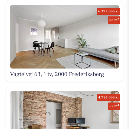
6.375.000 kr
2
88 m
Vagtelvej 63, 1 tv, 2000 Frederiksberg
4.795.000 kr
2
57 m