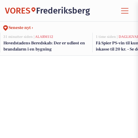
VORES
Frederiksberg
Seneste nyt ›
31 minutter siden |
ALARM112
1 time siden |
DAGLIGVA
Hovedstadens Beredskab: Der er udløst en
Få Spier PS-vin til kun
brandalarm i en bygning
iskasse til 20 kr. - Se 
Frederiksberg