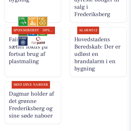
salg i
Frederiksberg
SPONSORERET
OPSLAGSTAVLEN
ALARM112
Fairpaint ApS
Hovedstadens
sætter fokus på
Beredskab: Der er
fortsat brug af
udløst en
plastmaling
brandalarm i en
bygning
MØD DINE NABOER
Dagmar holder af
det grønne
Frederiksberg og
sine søde naboer