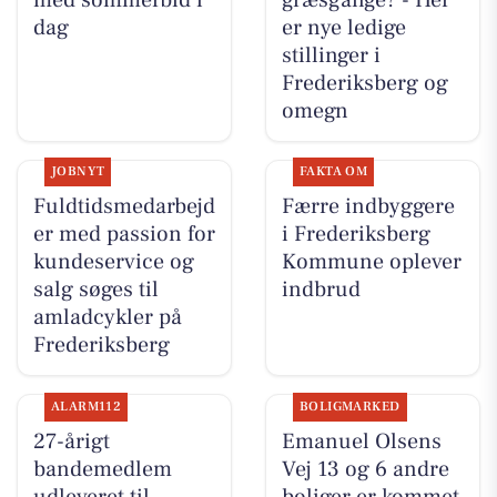
med sommerbid i
græsgange? - Her
dag
er nye ledige
stillinger i
Frederiksberg og
omegn
JOBNYT
FAKTA OM
Fuldtidsmedarbejd
Færre indbyggere
er med passion for
i Frederiksberg
kundeservice og
Kommune oplever
salg søges til
indbrud
amladcykler på
Frederiksberg
ALARM112
BOLIGMARKED
27-årigt
Emanuel Olsens
bandemedlem
Vej 13 og 6 andre
udleveret til
boliger er kommet