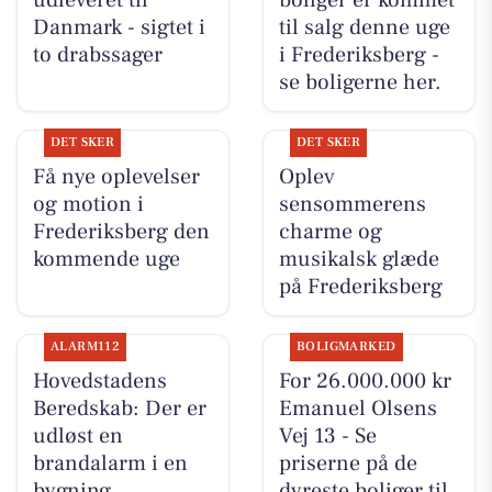
Danmark - sigtet i
til salg denne uge
to drabssager
i Frederiksberg -
se boligerne her.
DET SKER
DET SKER
Få nye oplevelser
Oplev
og motion i
sensommerens
Frederiksberg den
charme og
kommende uge
musikalsk glæde
på Frederiksberg
ALARM112
BOLIGMARKED
Hovedstadens
For 26.000.000 kr
Beredskab: Der er
Emanuel Olsens
udløst en
Vej 13 - Se
brandalarm i en
priserne på de
bygning
dyreste boliger til