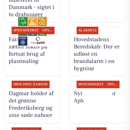
Danmark - sigtet i
to drabssager
SPONSORERET
OPSLAGSTAVLEN
ALARM112
Fairpaint ApS
Hovedstadens
sætter fokus på
Beredskab: Der er
fortsat brug af
udløst en
plastmaling
brandalarm i en
bygning
MØD DINE NABOER
SPONSORERET
OPSLAGSTAVLEN
Dagmar holder af
Nyt fra Fairpaint
det grønne
ApS
Frederiksberg og
sine søde naboer