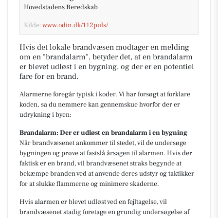
Hovedstadens Beredskab
Kilde:
www.odin.dk/112puls/
Hvis det lokale brandvæsen modtager en melding
om en "brandalarm", betyder det, at en brandalarm
er blevet udløst i en bygning, og der er en potentiel
fare for en brand.
Alarmerne foregår typisk i koder. Vi har forsøgt at forklare
koden, så du nemmere kan gennemskue hvorfor der er
udrykning i byen:
Brandalarm: Der er udløst en brandalarm i en bygning
Når brandvæsenet ankommer til stedet, vil de undersøge
bygningen og prøve at fastslå årsagen til alarmen. Hvis der
faktisk er en brand, vil brandvæsenet straks begynde at
bekæmpe branden ved at anvende deres udstyr og taktikker
for at slukke flammerne og minimere skaderne.
Hvis alarmen er blevet udløst ved en fejltagelse, vil
brandvæsenet stadig foretage en grundig undersøgelse af