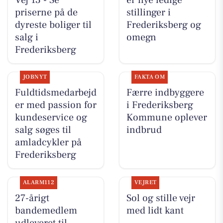
Vej 13 - Se
er nye ledige
priserne på de
stillinger i
dyreste boliger til
Frederiksberg og
salg i
omegn
Frederiksberg
JOBNYT
FAKTA OM
Fuldtidsmedarbejd
Færre indbyggere
er med passion for
i Frederiksberg
kundeservice og
Kommune oplever
salg søges til
indbrud
amladcykler på
Frederiksberg
ALARM112
VEJRET
27-årigt
Sol og stille vejr
bandemedlem
med lidt kant
udleveret til