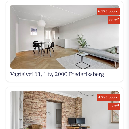
6.375.000 kr
2
88 m
Vagtelvej 63, 1 tv, 2000 Frederiksberg
4.795.000 kr
2
57 m