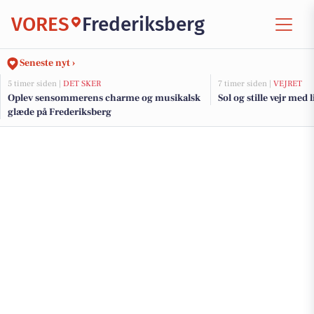
VORES
Frederiksberg
Seneste nyt ›
5 timer siden |
DET SKER
7 timer siden |
VEJRET
Oplev sensommerens charme og musikalsk
Sol og stille vejr med 
glæde på Frederiksberg