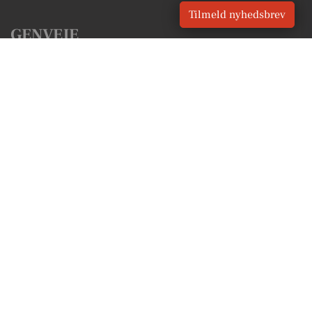
Tilmeld nyhedsbrev
GENVEJE
Seneste nyt fra Frederiksberg
Vores lokale erhverv
Kalenderen for Frederiksberg
Fakta om Frederiksberg
Erhvervsartikler
Frederiksberg Kommune
Få en gratis salgsvurdering
Sponsoreret indhold
Vores Digital © 2026
Kontakt VORES Digital