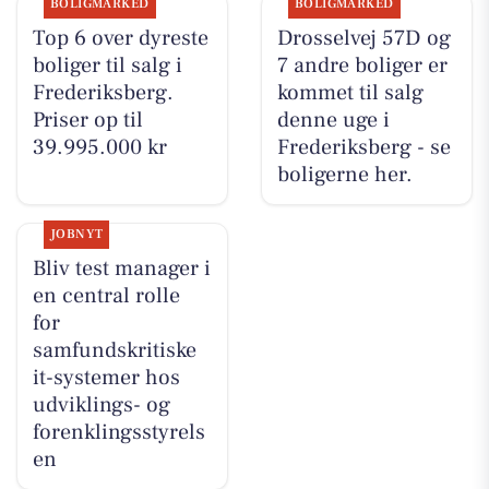
BOLIGMARKED
BOLIGMARKED
Top 6 over dyreste
Drosselvej 57D og
boliger til salg i
7 andre boliger er
Frederiksberg.
kommet til salg
Priser op til
denne uge i
39.995.000 kr
Frederiksberg - se
boligerne her.
JOBNYT
Bliv test manager i
en central rolle
for
samfundskritiske
it-systemer hos
udviklings- og
forenklingsstyrels
en