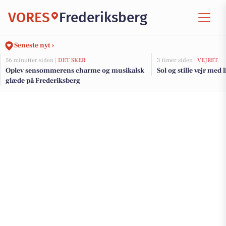
VORES
Frederiksberg
Seneste nyt ›
56 minutter siden |
DET SKER
3 timer siden |
VEJRET
Oplev sensommerens charme og musikalsk
Sol og stille vejr med 
glæde på Frederiksberg