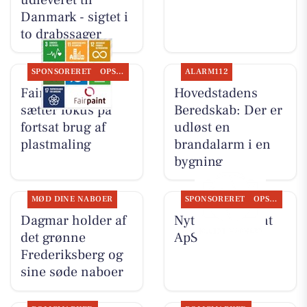
Danmark - sigtet i
to drabssager
SPONSORERET
OPSLAGSTAVLEN
ALARM112
Fairpaint ApS
Hovedstadens
sætter fokus på
Beredskab: Der er
fortsat brug af
udløst en
plastmaling
brandalarm i en
bygning
MØD DINE NABOER
SPONSORERET
OPSLAGSTAVLEN
Dagmar holder af
Nyt fra Fairpaint
det grønne
ApS
Frederiksberg og
sine søde naboer