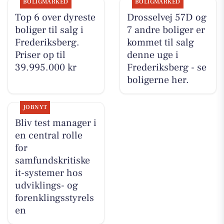
BOLIGMARKED
BOLIGMARKED
Top 6 over dyreste
Drosselvej 57D og
boliger til salg i
7 andre boliger er
Frederiksberg.
kommet til salg
Priser op til
denne uge i
39.995.000 kr
Frederiksberg - se
boligerne her.
JOBNYT
Bliv test manager i
en central rolle
for
samfundskritiske
it-systemer hos
udviklings- og
forenklingsstyrels
en