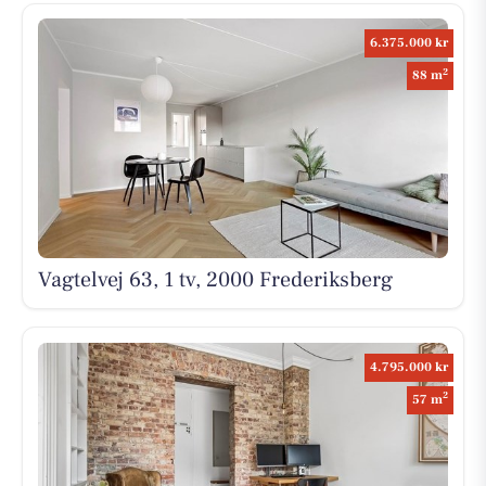
6.375.000 kr
2
88 m
Vagtelvej 63, 1 tv, 2000 Frederiksberg
4.795.000 kr
2
57 m