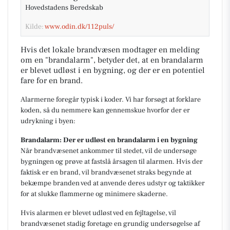
Hovedstadens Beredskab
Kilde:
www.odin.dk/112puls/
Hvis det lokale brandvæsen modtager en melding
om en "brandalarm", betyder det, at en brandalarm
er blevet udløst i en bygning, og der er en potentiel
fare for en brand.
Alarmerne foregår typisk i koder. Vi har forsøgt at forklare
koden, så du nemmere kan gennemskue hvorfor der er
udrykning i byen:
Brandalarm: Der er udløst en brandalarm i en bygning
Når brandvæsenet ankommer til stedet, vil de undersøge
bygningen og prøve at fastslå årsagen til alarmen. Hvis der
faktisk er en brand, vil brandvæsenet straks begynde at
bekæmpe branden ved at anvende deres udstyr og taktikker
for at slukke flammerne og minimere skaderne.
Hvis alarmen er blevet udløst ved en fejltagelse, vil
brandvæsenet stadig foretage en grundig undersøgelse af