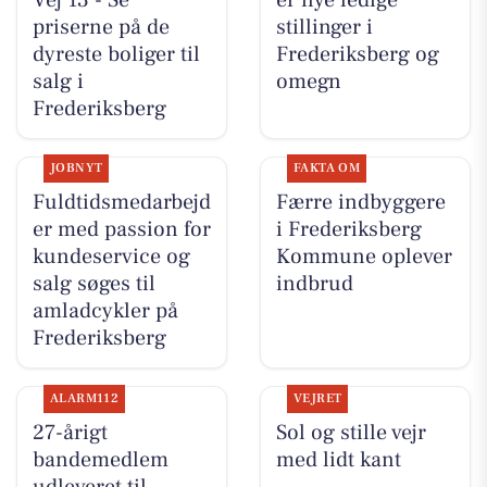
Vej 13 - Se
er nye ledige
priserne på de
stillinger i
dyreste boliger til
Frederiksberg og
salg i
omegn
Frederiksberg
JOBNYT
FAKTA OM
Fuldtidsmedarbejd
Færre indbyggere
er med passion for
i Frederiksberg
kundeservice og
Kommune oplever
salg søges til
indbrud
amladcykler på
Frederiksberg
ALARM112
VEJRET
27-årigt
Sol og stille vejr
bandemedlem
med lidt kant
udleveret til