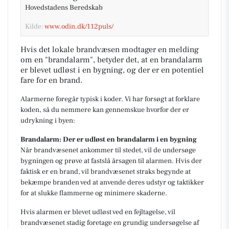
Hovedstadens Beredskab
Kilde:
www.odin.dk/112puls/
Hvis det lokale brandvæsen modtager en melding
om en "brandalarm", betyder det, at en brandalarm
er blevet udløst i en bygning, og der er en potentiel
fare for en brand.
Alarmerne foregår typisk i koder. Vi har forsøgt at forklare
koden, så du nemmere kan gennemskue hvorfor der er
udrykning i byen:
Brandalarm: Der er udløst en brandalarm i en bygning
Når brandvæsenet ankommer til stedet, vil de undersøge
bygningen og prøve at fastslå årsagen til alarmen. Hvis der
faktisk er en brand, vil brandvæsenet straks begynde at
bekæmpe branden ved at anvende deres udstyr og taktikker
for at slukke flammerne og minimere skaderne.
Hvis alarmen er blevet udløst ved en fejltagelse, vil
brandvæsenet stadig foretage en grundig undersøgelse af