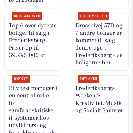
BOLIGMARKED
BOLIGMARKED
Top 6 over dyreste
Drosselvej 57D og
boliger til salg i
7 andre boliger er
Frederiksberg.
kommet til salg
Priser op til
denne uge i
39.995.000 kr
Frederiksberg - se
boligerne her.
JOBNYT
DET SKER
Bliv test manager i
Frederiksbergs
en central rolle
Weekend:
for
Kreativitet, Musik
samfundskritiske
og Socialt Samvær
it-systemer hos
udviklings- og
forenklingsstyrels