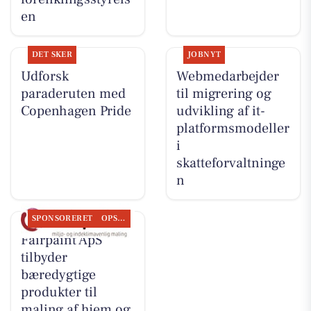
en
DET SKER
JOBNYT
Udforsk
Webmedarbejder
paraderuten med
til migrering og
Copenhagen Pride
udvikling af it-
platformsmodeller
i
skatteforvaltninge
n
SPONSORERET
OPSLAGSTAVLEN
Fairpaint ApS
tilbyder
bæredygtige
produkter til
maling af hjem og