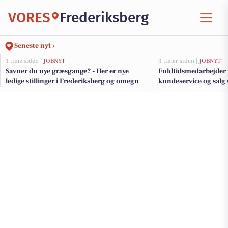
VORES
Frederiksberg
Seneste nyt ›
1 time siden |
JOBNYT
3 timer siden |
JOBNYT
Savner du nye græsgange? - Her er nye
Fuldtidsmedarbejder 
ledige stillinger i Frederiksberg og omegn
kundeservice og salg 
på Frederiksberg