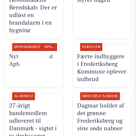
Hovedstadens
styrer dagen
Beredskab: Der er
udløst en
brandalarm i en
bygning
SPONSORERET
OPSLAGSTAVLEN
FAKTA OM
Nyt fra Fairpaint
Færre indbyggere
ApS
i Frederiksberg
Kommune oplever
indbrud
ALARM112
MØD DINE NABOER
27-årigt
Dagmar holder af
bandemedlem
det grønne
udleveret til
Frederiksberg og
Danmark - sigtet i
sine søde naboer
to drabssager