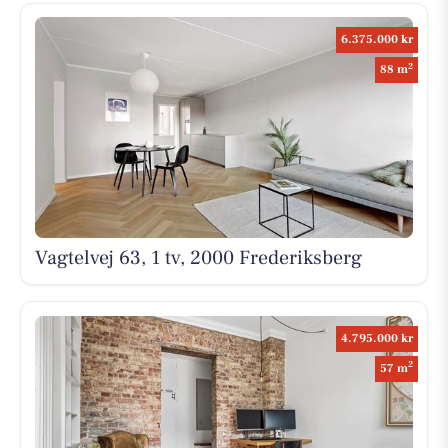
6.375.000 kr
2
88 m
Vagtelvej 63, 1 tv, 2000 Frederiksberg
4.795.000 kr
2
57 m