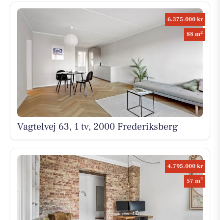
6.375.000 kr
2
88 m
Vagtelvej 63, 1 tv, 2000 Frederiksberg
4.795.000 kr
2
57 m