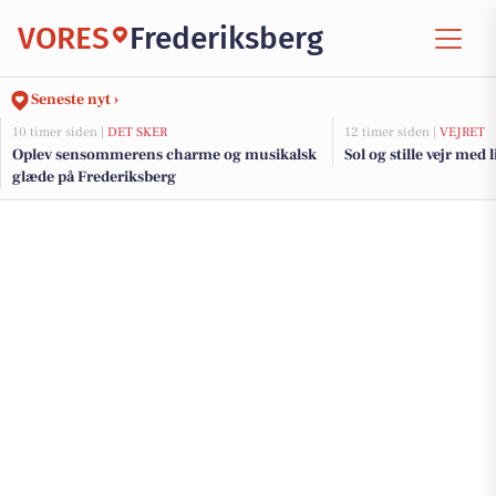
VORES
Frederiksberg
Seneste nyt ›
10 timer siden |
DET SKER
12 timer siden |
VEJRET
Oplev sensommerens charme og musikalsk
Sol og stille vejr med 
glæde på Frederiksberg