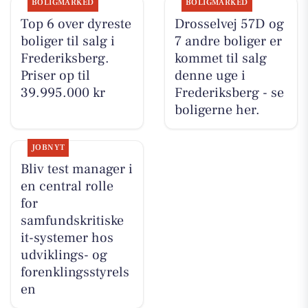
BOLIGMARKED
BOLIGMARKED
Top 6 over dyreste
Drosselvej 57D og
boliger til salg i
7 andre boliger er
Frederiksberg.
kommet til salg
Priser op til
denne uge i
39.995.000 kr
Frederiksberg - se
boligerne her.
JOBNYT
Bliv test manager i
en central rolle
for
samfundskritiske
it-systemer hos
udviklings- og
forenklingsstyrels
en