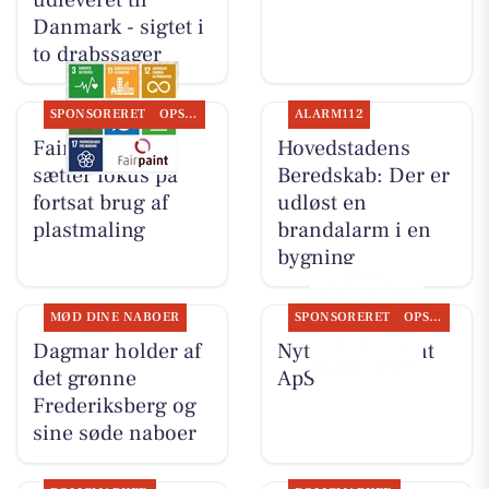
Danmark - sigtet i
to drabssager
SPONSORERET
OPSLAGSTAVLEN
ALARM112
Fairpaint ApS
Hovedstadens
sætter fokus på
Beredskab: Der er
fortsat brug af
udløst en
plastmaling
brandalarm i en
bygning
MØD DINE NABOER
SPONSORERET
OPSLAGSTAVLEN
Dagmar holder af
Nyt fra Fairpaint
det grønne
ApS
Frederiksberg og
sine søde naboer