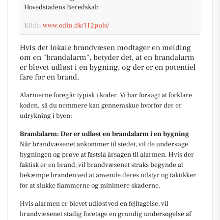
Hovedstadens Beredskab
Kilde:
www.odin.dk/112puls/
Hvis det lokale brandvæsen modtager en melding
om en "brandalarm", betyder det, at en brandalarm
er blevet udløst i en bygning, og der er en potentiel
fare for en brand.
Alarmerne foregår typisk i koder. Vi har forsøgt at forklare
koden, så du nemmere kan gennemskue hvorfor der er
udrykning i byen:
Brandalarm: Der er udløst en brandalarm i en bygning
Når brandvæsenet ankommer til stedet, vil de undersøge
bygningen og prøve at fastslå årsagen til alarmen. Hvis der
faktisk er en brand, vil brandvæsenet straks begynde at
bekæmpe branden ved at anvende deres udstyr og taktikker
for at slukke flammerne og minimere skaderne.
Hvis alarmen er blevet udløst ved en fejltagelse, vil
brandvæsenet stadig foretage en grundig undersøgelse af