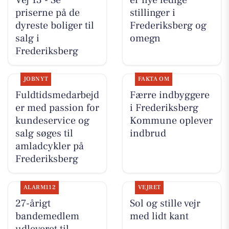
Vej 13 - Se
er nye ledige
priserne på de
stillinger i
dyreste boliger til
Frederiksberg og
salg i
omegn
Frederiksberg
JOBNYT
FAKTA OM
Fuldtidsmedarbejd
Færre indbyggere
er med passion for
i Frederiksberg
kundeservice og
Kommune oplever
salg søges til
indbrud
amladcykler på
Frederiksberg
ALARM112
VEJRET
27-årigt
Sol og stille vejr
bandemedlem
med lidt kant
udleveret til