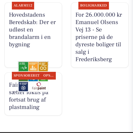
ALARM112
BOLIGMARKED
Hovedstadens
For 26.000.000 kr
Beredskab: Der er
Emanuel Olsens
udløst en
Vej 13 - Se
brandalarm i en
priserne på de
bygning
dyreste boliger til
salg i
Frederiksberg
SPONSORERET
OPSLAGSTAVLEN
Fairpaint ApS
sætter fokus på
fortsat brug af
plastmaling