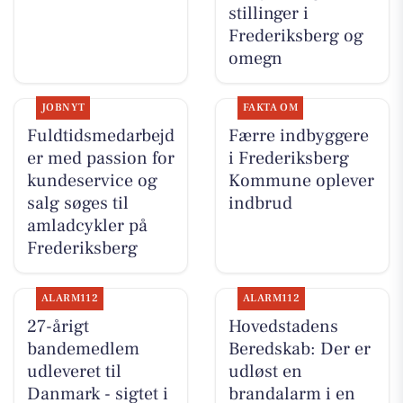
stillinger i
Frederiksberg og
omegn
JOBNYT
FAKTA OM
Fuldtidsmedarbejd
Færre indbyggere
er med passion for
i Frederiksberg
kundeservice og
Kommune oplever
salg søges til
indbrud
amladcykler på
Frederiksberg
ALARM112
ALARM112
27-årigt
Hovedstadens
bandemedlem
Beredskab: Der er
udleveret til
udløst en
Danmark - sigtet i
brandalarm i en