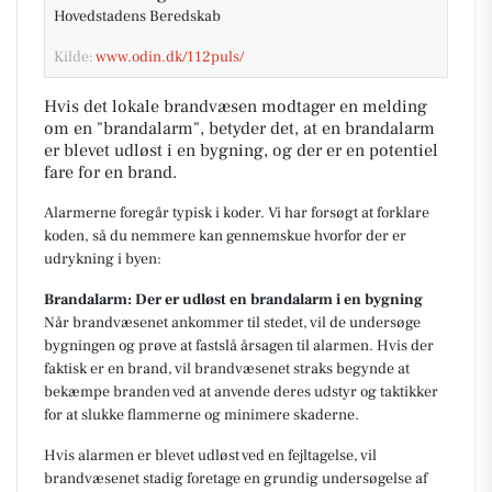
Hovedstadens Beredskab
Kilde:
www.odin.dk/112puls/
Hvis det lokale brandvæsen modtager en melding
om en "brandalarm", betyder det, at en brandalarm
er blevet udløst i en bygning, og der er en potentiel
fare for en brand.
Alarmerne foregår typisk i koder. Vi har forsøgt at forklare
koden, så du nemmere kan gennemskue hvorfor der er
udrykning i byen:
Brandalarm: Der er udløst en brandalarm i en bygning
Når brandvæsenet ankommer til stedet, vil de undersøge
bygningen og prøve at fastslå årsagen til alarmen. Hvis der
faktisk er en brand, vil brandvæsenet straks begynde at
bekæmpe branden ved at anvende deres udstyr og taktikker
for at slukke flammerne og minimere skaderne.
Hvis alarmen er blevet udløst ved en fejltagelse, vil
brandvæsenet stadig foretage en grundig undersøgelse af