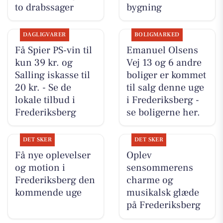
to drabssager
bygning
DAGLIGVARER
BOLIGMARKED
Få Spier PS-vin til
Emanuel Olsens
kun 39 kr. og
Vej 13 og 6 andre
Salling iskasse til
boliger er kommet
20 kr. - Se de
til salg denne uge
lokale tilbud i
i Frederiksberg -
Frederiksberg
se boligerne her.
DET SKER
DET SKER
Få nye oplevelser
Oplev
og motion i
sensommerens
Frederiksberg den
charme og
kommende uge
musikalsk glæde
på Frederiksberg