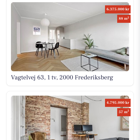
6.375.000 kr
2
88 m
Vagtelvej 63, 1 tv, 2000 Frederiksberg
4.795.000 kr
2
57 m