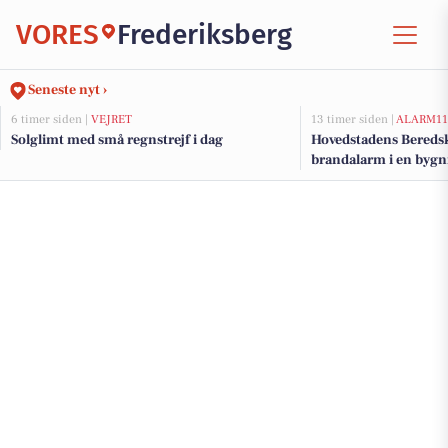
VORES
Frederiksberg
Seneste nyt ›
6 timer siden |
VEJRET
13 timer siden |
ALARM11
Solglimt med små regnstrejf i dag
Hovedstadens Beredsk
brandalarm i en bygn