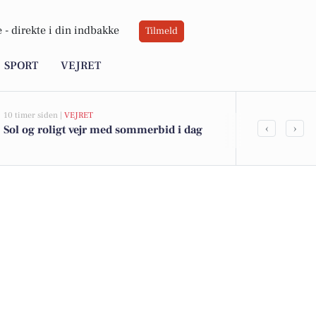
 -
direkte i din indbakke
Tilmeld
SPORT
VEJRET
10 timer siden |
VEJRET
08-08-2026 07:04
‹
›
Sol og roligt vejr med sommerbid i dag
Oplev sens
musikalsk g