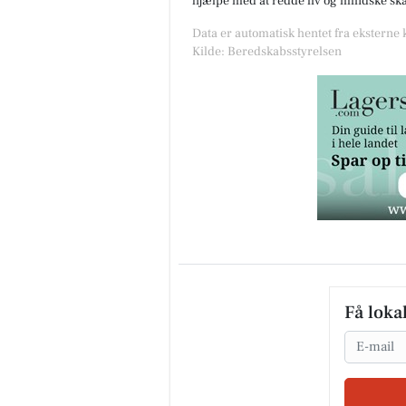
hjælpe med at redde liv og mindske skad
Data er automatisk hentet fra eksterne
Kilde: Beredskabsstyrelsen
Få loka
Email