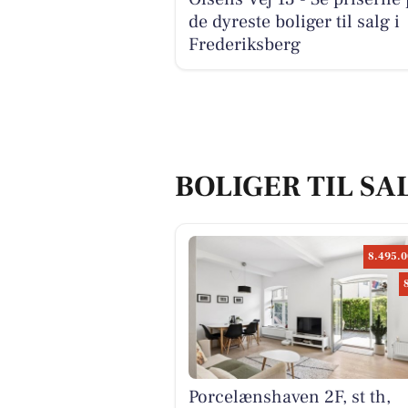
de dyreste boliger til salg i
Frederiksberg
BOLIGER TIL SA
8.495.0
Porcelænshaven 2F, st th,