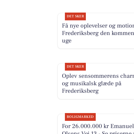
DET SKER
Få nye oplevelser og motion
Frederiksberg den komme
uge
DET SKER
Oplev sensommerens char
og musikalsk glæde på
Frederiksberg
BOLIGMARKED
For 26.000.000 kr Emanuel
Olsens Vej 13 - Se priserne