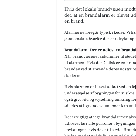
Hvis det lokale brandvæsen modt
det, at en brandalarm er blevet ud
en brand.
Alarmerne foregår typisk i koder. Vi h
gennemskue hvorfor der er udrykning i
Brandalarm: Der er udløst en branda
Når brandvæsenet ankommer til stedet,
til alarmen. Hvis der faktisk er en br
branden ved at anvende deres udstyr o
skaderne.
Hvis alarmen er blevet udløst ved en fe
undersøgelse af bygningen for at sikre, 
også give råd og vejledning omkring fo
således at lignende situationer kan und
Det er vigtigt at tage brandalarmer alvo
udløses, bør alle personer i bygningen
anvisninger, hvis de er til stede. Bran