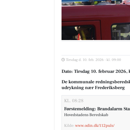
Tirsdag d. 10. feb. 2026 - kl. 09:00
Dato: Tirsdag 10. februar 2026, 
De kommunale redningsberedsk
udrykning nær Frederiksberg
KL. 08:28
Førstemelding: Brandalarm Sta
Hovedstadens Beredskab
Kilde:
www.odin.dk/112puls/