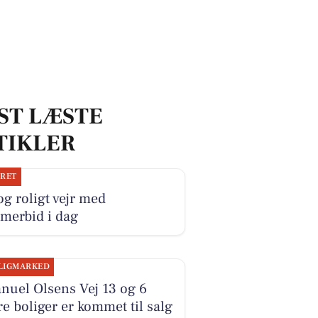
ST LÆSTE
TIKLER
JRET
og roligt vejr med
merbid i dag
LIGMARKED
nuel Olsens Vej 13 og 6
e boliger er kommet til salg