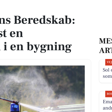
t en brandalarm i en bygning
ns Beredskab:
st en
ME
 i en bygning
AR
VE
Sol 
som
BO
Ema
andr