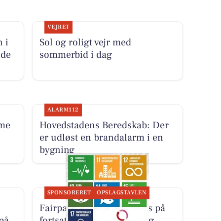
VEJRET
 i
Sol og roligt vejr med
nde
sommerbid i dag
ALARM112
me
Hovedstadens Beredskab: Der
er udløst en brandalarm i en
bygning
SPONSORERET
OPSLAGSTAVLEN
Fairpaint ApS sætter fokus på
 på
fortsat brug af plastmaling