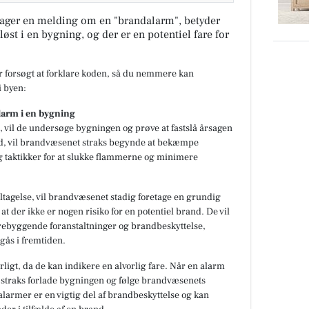
ager en melding om en "brandalarm", betyder
løst i en bygning, og der er en potentiel fare for
ar forsøgt at forklare koden, så du nemmere kan
 byen:
larm i en bygning
 vil de undersøge bygningen og prøve at fastslå årsagen
and, vil brandvæsenet straks begynde at bekæmpe
g taktikker for at slukke flammerne og minimere
jltagelse, vil brandvæsenet stadig foretage en grundig
at der ikke er nogen risiko for en potentiel brand. De vil
rebyggende foranstaltninger og brandbeskyttelse,
gås i fremtiden.
rligt, da de kan indikere en alvorlig fare. Når en alarm
 straks forlade bygningen og følge brandvæsenets
dalarmer er en vigtig del af brandbeskyttelse og kan