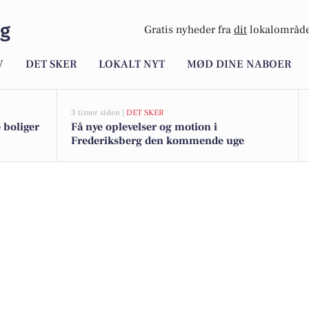
rg
Gratis nyheder fra
dit
lokalområde
V
DET SKER
LOKALT NYT
MØD DINE NABOER
3 timer siden |
DET SKER
 boliger
Få nye oplevelser og motion i
Frederiksberg den kommende uge