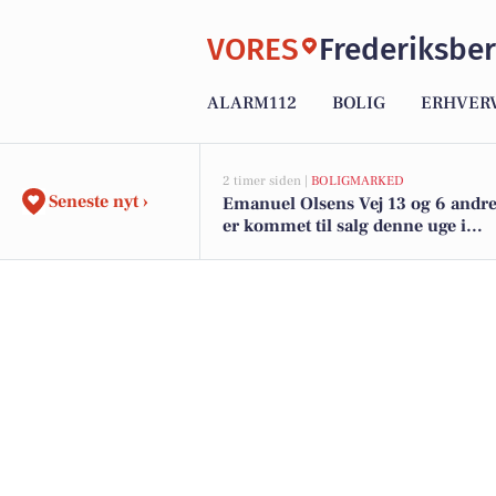
VORES
Frederiksbe
ALARM112
BOLIG
ERHVER
2 timer siden |
BOLIGMARKED
Seneste nyt ›
Emanuel Olsens Vej 13 og 6 andre
er kommet til salg denne uge i
Frederiksberg - se boligerne her.