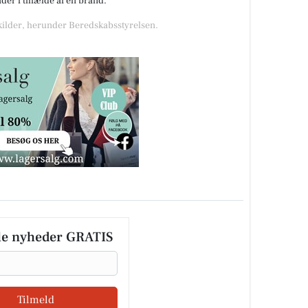
er i tilfælde af en brand.
 kilder, herunder Beredskabsstyrelsen.
le nyheder GRATIS
Tilmeld