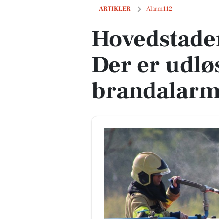
Hovedstadens Beredskab: Der er udløs
ARTIKLER
Alarm112
Hovedstade
Der er udlø
brandalarm