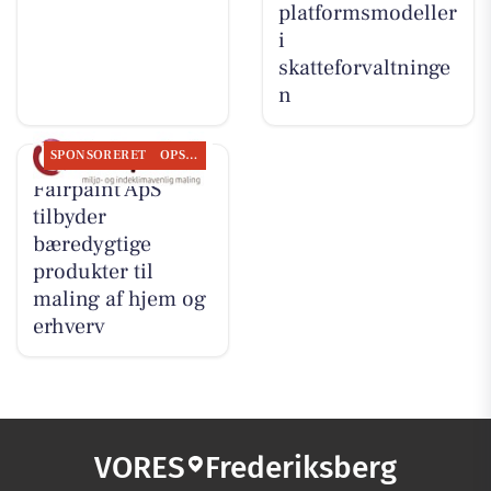
platformsmodeller
i
skatteforvaltninge
n
SPONSORERET
OPSLAGSTAVLEN
Fairpaint ApS
tilbyder
bæredygtige
produkter til
maling af hjem og
erhverv
VORES
Frederiksberg