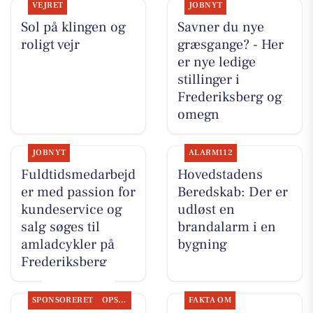
VEJRET
JOBNYT
Sol på klingen og
Savner du nye
roligt vejr
græsgange? - Her
er nye ledige
stillinger i
Frederiksberg og
omegn
JOBNYT
ALARM112
Fuldtidsmedarbejd
Hovedstadens
er med passion for
Beredskab: Der er
kundeservice og
udløst en
salg søges til
brandalarm i en
amladcykler på
bygning
Frederiksberg
SPONSORERET
OPSLAGSTAVLEN
FAKTA OM