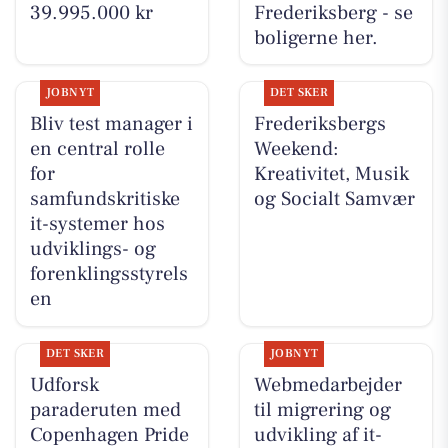
39.995.000 kr
Frederiksberg - se
boligerne her.
JOBNYT
DET SKER
Bliv test manager i
Frederiksbergs
en central rolle
Weekend:
for
Kreativitet, Musik
samfundskritiske
og Socialt Samvær
it-systemer hos
udviklings- og
forenklingsstyrels
en
DET SKER
JOBNYT
Udforsk
Webmedarbejder
paraderuten med
til migrering og
Copenhagen Pride
udvikling af it-