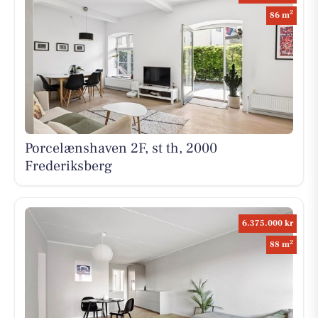
2
86 m
Porcelænshaven 2F, st th, 2000
Frederiksberg
6.375.000 kr
2
88 m