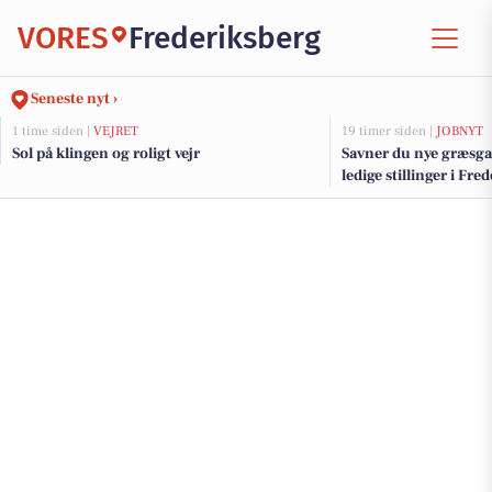
VORES
Frederiksberg
Seneste nyt ›
1 time siden |
VEJRET
19 timer siden |
JOBNYT
Sol på klingen og roligt vejr
Savner du nye græsga
ledige stillinger i F