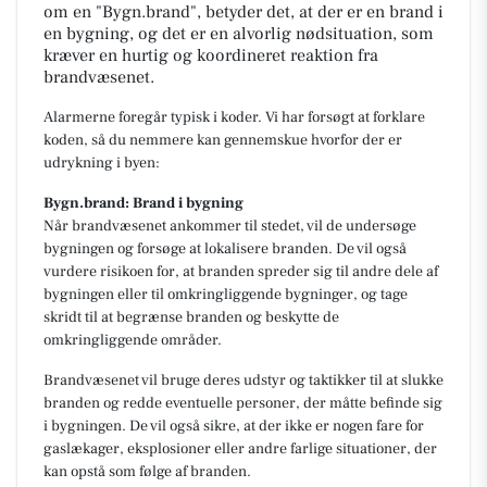
om en "Bygn.brand", betyder det, at der er en brand i
en bygning, og det er en alvorlig nødsituation, som
kræver en hurtig og koordineret reaktion fra
brandvæsenet.
Alarmerne foregår typisk i koder. Vi har forsøgt at forklare
koden, så du nemmere kan gennemskue hvorfor der er
udrykning i byen:
Bygn.brand: Brand i bygning
Når brandvæsenet ankommer til stedet, vil de undersøge
bygningen og forsøge at lokalisere branden. De vil også
vurdere risikoen for, at branden spreder sig til andre dele af
bygningen eller til omkringliggende bygninger, og tage
skridt til at begrænse branden og beskytte de
omkringliggende områder.
Brandvæsenet vil bruge deres udstyr og taktikker til at slukke
branden og redde eventuelle personer, der måtte befinde sig
i bygningen. De vil også sikre, at der ikke er nogen fare for
gaslækager, eksplosioner eller andre farlige situationer, der
kan opstå som følge af branden.