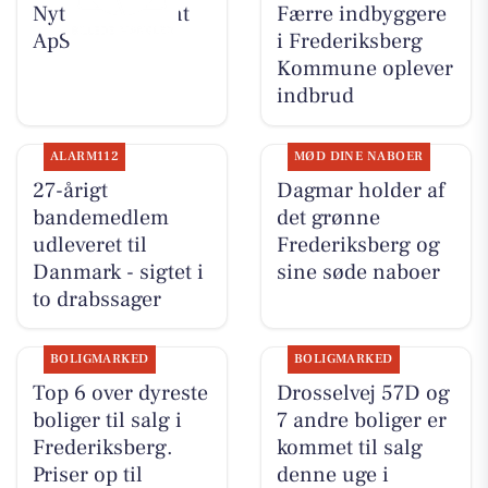
Nyt fra Fairpaint
Færre indbyggere
ApS
i Frederiksberg
Kommune oplever
indbrud
ALARM112
MØD DINE NABOER
27-årigt
Dagmar holder af
bandemedlem
det grønne
udleveret til
Frederiksberg og
Danmark - sigtet i
sine søde naboer
to drabssager
BOLIGMARKED
BOLIGMARKED
Top 6 over dyreste
Drosselvej 57D og
boliger til salg i
7 andre boliger er
Frederiksberg.
kommet til salg
Priser op til
denne uge i