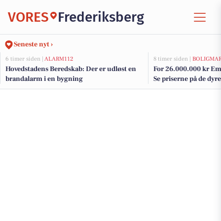
VORES
Frederiksberg
Seneste nyt ›
6 timer siden |
ALARM112
8 timer siden |
BOLIGMA
Hovedstadens Beredskab: Der er udløst en
For 26.000.000 kr Ema
brandalarm i en bygning
Se priserne på de dyres
Frederiksberg