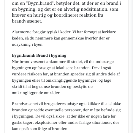
om en "Bygn.brand", betyder det, at der er en brand i
en bygning, og det er en alvorlig nødsituation, som
kræver en hurtig og koordineret reaktion fra
brandvæsenet.
Alarmerne foregår typisk i koder. Vi har forsøgt at forklare
koden, så du nemmere kan gennemskue hvorfor der er
udrykning i byen:
Bygn.brand: Brand i bygning
Når brandvæsenet ankommer til stedet, vil de undersøge
bygningen og forsøge at lokalisere branden. De vil også
vurdere risikoen for, at branden spreder sig til andre dele af
bygningen eller til omkringliggende bygninger, og tage
skridt til at begrænse branden og beskytte de
omkringliggende områder.
Brandvæsenet vil bruge deres udstyr og taktikker til at slukke
branden og redde eventuelle personer, der måtte befinde sig
i bygningen. De vil også sikre, at der ikke er nogen fare for
gaslækager, eksplosioner eller andre farlige situationer, der
kan opstå som følge af branden.