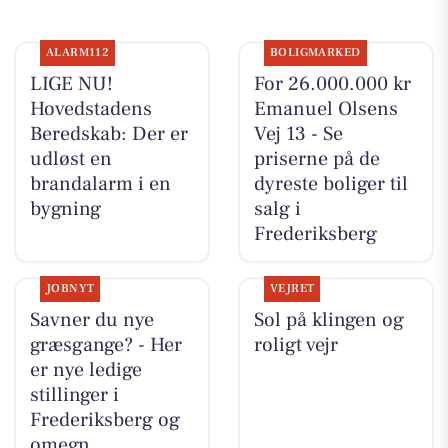
ALARM112
BOLIGMARKED
LIGE NU!
For 26.000.000 kr
Hovedstadens
Emanuel Olsens
Beredskab: Der er
Vej 13 - Se
udløst en
priserne på de
brandalarm i en
dyreste boliger til
bygning
salg i
Frederiksberg
JOBNYT
VEJRET
Savner du nye
Sol på klingen og
græsgange? - Her
roligt vejr
er nye ledige
stillinger i
Frederiksberg og
omegn