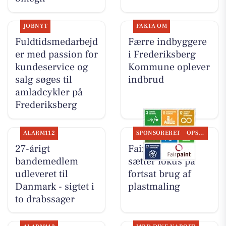
JOBNYT
FAKTA OM
Fuldtidsmedarbejd
Færre indbyggere
er med passion for
i Frederiksberg
kundeservice og
Kommune oplever
salg søges til
indbrud
amladcykler på
Frederiksberg
ALARM112
SPONSORERET
OPSLAGSTAVLEN
27-årigt
Fairpaint ApS
bandemedlem
sætter fokus på
udleveret til
fortsat brug af
Danmark - sigtet i
plastmaling
to drabssager