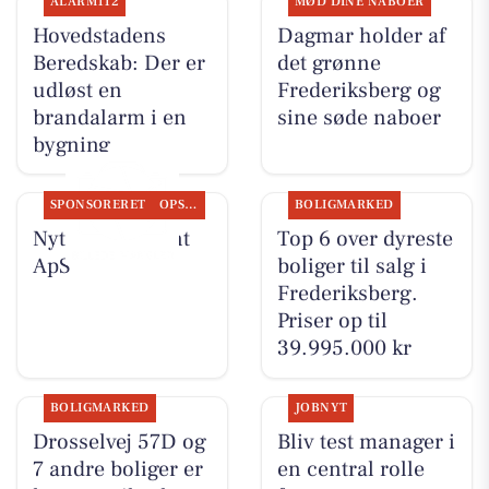
ALARM112
MØD DINE NABOER
Hovedstadens
Dagmar holder af
Beredskab: Der er
det grønne
udløst en
Frederiksberg og
brandalarm i en
sine søde naboer
bygning
SPONSORERET
OPSLAGSTAVLEN
BOLIGMARKED
Nyt fra Fairpaint
Top 6 over dyreste
ApS
boliger til salg i
Frederiksberg.
Priser op til
39.995.000 kr
BOLIGMARKED
JOBNYT
Drosselvej 57D og
Bliv test manager i
7 andre boliger er
en central rolle