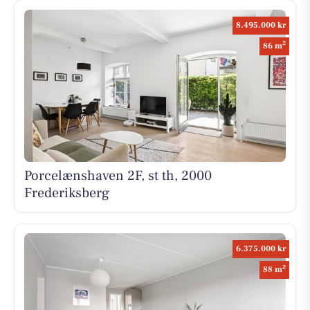
8.495.000 kr
2
86 m
Porcelænshaven 2F, st th, 2000
Frederiksberg
6.375.000 kr
2
88 m