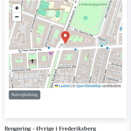
+
−
Leaflet
|
©
OpenStreetMap
contributors
Rutevejledning
Rengøring - Øvrige i Frederiksberg