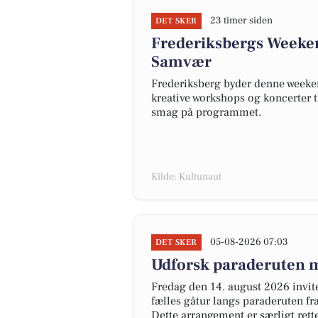
23 timer siden
DET SKER
Frederiksbergs Weekend
Samvær
Frederiksberg byder denne weekend
kreative workshops og koncerter ti
smag på programmet.
Kilde: Kultunaut
05-08-2026 07:03
DET SKER
Udforsk paraderuten 
Fredag den 14. august 2026 invite
fælles gåtur langs paraderuten f
Dette arrangement er særligt rett