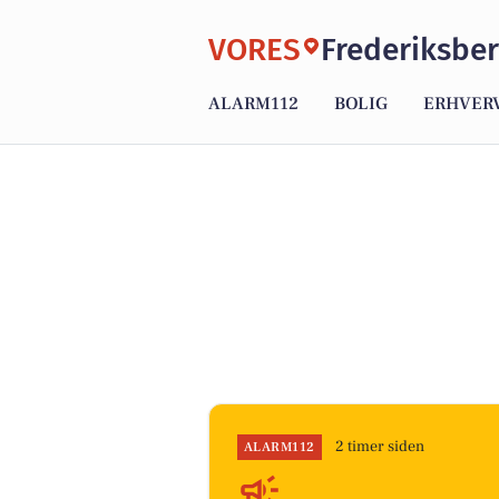
VORES
Frederiksbe
ALARM112
BOLIG
ERHVER
2 timer siden
ALARM112