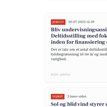
30-07-2025 12:59
JOBNYT
Bliv undervisningsassis
Deltidsstilling med fok
inden for finansierin
Der er tale om et antal deltidsst
tidsbegrænsning til tre år og med
varighed.
Kilde: JobNet
3 timer siden
VEJRET
Sol og blid vind styrer