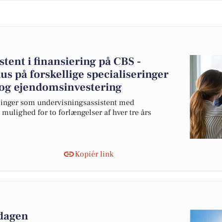
tent i finansiering på CBS -
us på forskellige specialiseringer
g og ejendomsinvestering
illinger som undervisningsassistent med
 mulighed for to forlængelser af hver tre års
Kopiér link
 dagen