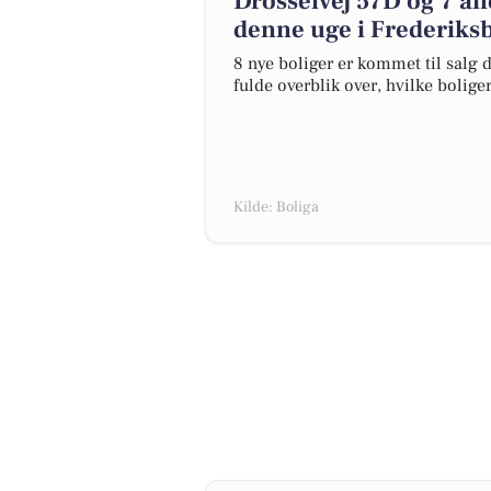
Drosselvej 57D og 7 an
denne uge i Frederiksb
8 nye boliger er kommet til salg d
fulde overblik over, hvilke bolige
Kilde: Boliga