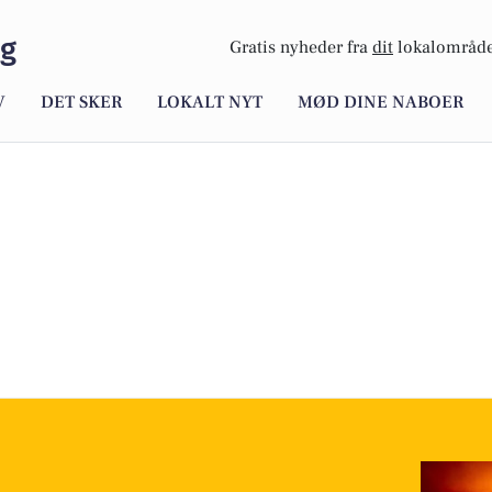
rg
Gratis nyheder fra
dit
lokalområde
V
DET SKER
LOKALT NYT
MØD DINE NABOER