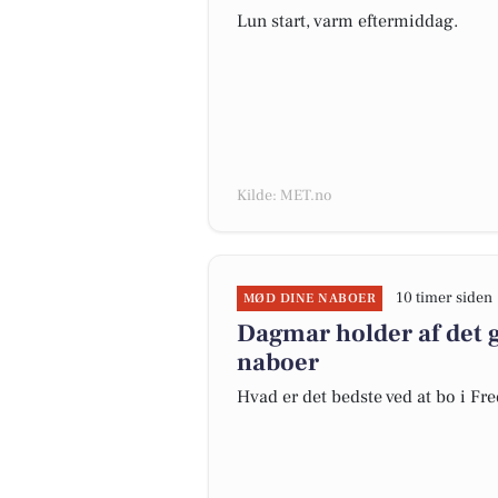
Lun start, varm eftermiddag.
Kilde: MET.no
10 timer siden
MØD DINE NABOER
Dagmar holder af det 
naboer
Hvad er det bedste ved at bo i Fr